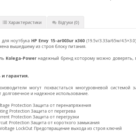
Характеристики
Відгуки
(0)
я для ноутбука
HP Envy 15-ar003ur x360
(19.5v/3.33a/65w/4.5×3.
ена вышедшему из строя блоку питания.
ель
Kolega-Power
надежный бренд которому можно доверять, 
 и гарантия.
оизводители могут похвастаться многуровневой системой з
 долговечное и надежное использование.
ltage Protection Защита от перенапряжения
ting Protection Защита от перегрева
rrent Protection Защита от перегрузки
ircuit Protection Защита от короткого замыкания
 Voltage LockOut Предотвращение выхода из строя ключей