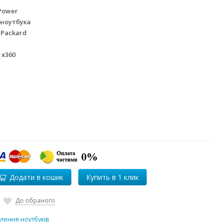
Power
 ноутбука
 Packard
 x360
Додати в кошик
До обраного
лення ноутбуків