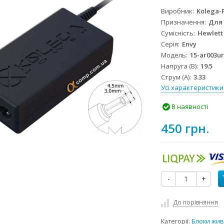
Виробник
Kolega-
Призначення
Для
Сумісність
Hewlett
Серія
Envy
Модель
15-ar003ur
Напруга (В)
19.5
Струм (А)
3.33
Усі характеристики
В наявності
450 грн.
-
+
До порівняння
Категорії:
Блоки жив