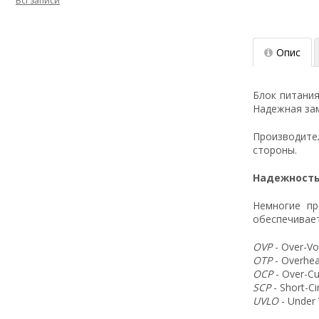
Всі записи
Опис
Блок питани
Надежная зам
Производит
стороны.
Надежность
Немногие пр
обеспечивает
OVP
- Over-Vo
OTP
- Overhea
OCP
- Over-Cu
SCP
- Short-C
UVLO
- Under