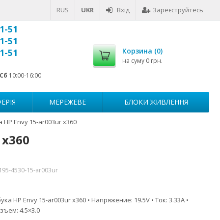
RUS
UKR
Вхід
Зареєструйтесь
1-51
1-51
Корзина (
0
)
1-51
на суму
0 грн.
Сб
10:00-16:00
ЕРІЯ
МЕРЕЖЕВЕ
БЛОКИ ЖИВЛЕННЯ
 HP Envy 15-ar003ur x360
 x360
195-4530-15-ar003ur
ка HP Envy 15-ar003ur x360 • Напряжение: 19.5V • Ток: 3.33A •
зъем: 4.5×3.0