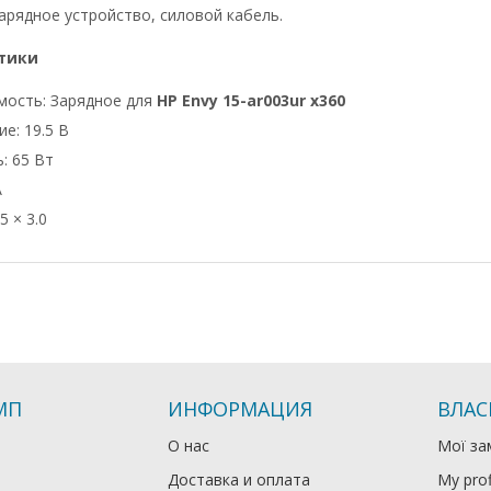
арядное устройство, силовой кабель.
тики
мость: Зарядное для
HP Envy 15-ar003ur x360
е: 19.5 В
: 65 Вт
А
5 × 3.0
МП
ИНФОРМАЦИЯ
ВЛАС
О нас
Мої за
Доставка и оплата
My prof