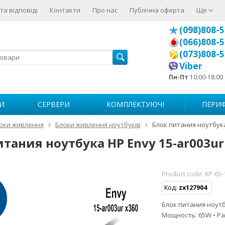
та відповіді
Контакти
Про нас
Публічна оферта
Ще
(098)808-5
(066)808-5
(073)808-5
Viber
Пн-Пт
10:00-18:00
И
СЕРВЕРИ
КОМПЛЕКТУЮЧІ
ПЕРИФ
оки живлення
Блоки живлення ноутбуків
Блок питания ноутбука
тания ноутбука HP Envy 15-ar003ur
Product code:
KP-65-
Код:
zx127904
Блок питания ноутбу
Мощность: 65W • Ра