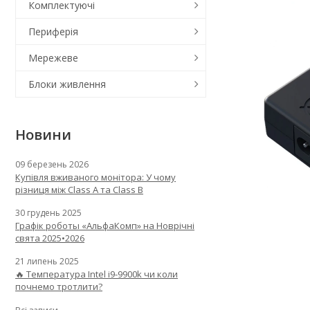
Комплектуючі
Периферія
Мережеве
Блоки живлення
Новини
09 березень 2026
Купівля вживаного монітора: У чому
різниця між Class A та Class B
30 грудень 2025
Графік роботы «АльфаКомп» на Новрічні
свята 2025•2026
21 липень 2025
🔥 Температура Intel i9-9900k чи коли
почнемо тротлити?