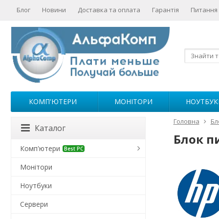
Блог
Новини
Доставка та оплата
Гарантія
Питання 
КОМП'ЮТЕРИ
МОНІТОРИ
НОУТБУК
Головна
Бл
Каталог
Блок пи
Комп'ютери
Best PC
Монітори
Ноутбуки
Сервери