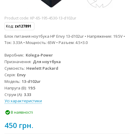
Product code:
KP-65-195-4530-13-d102ur
Код:
zx127891
Блок питания ноутбука HP Envy 13-d102ur • Напряжение: 19.5V •
Ток: 3.33A • Мощность: 65W • Разъем: 4.5×3.0
Виробник
Kolega-Power
Призначення
Для ноутбука
Сумісність
Hewlett Packard
Серія
Envy
Модель
13-d102ur
Напруга (В)
19.5
Струм (А)
3.33
Усі характеристики
В наявності
450 грн.