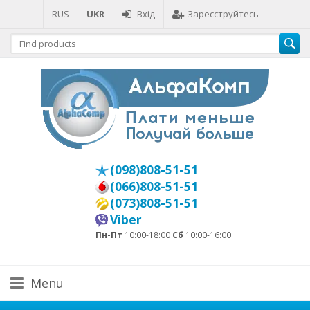
RUS
UKR
Вхід
Зареєструйтесь
(098)808-51-51
(066)808-51-51
(073)808-51-51
Viber
Пн-Пт
10:00-18:00
Сб
10:00-16:00
Menu