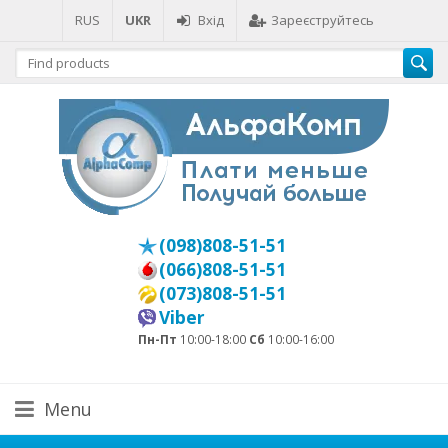
RUS
UKR
Вхід
Зареєструйтесь
(098)808-51-51
(066)808-51-51
(073)808-51-51
Viber
Пн-Пт
10:00-18:00
Сб
10:00-16:00
Menu