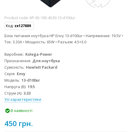
Product code:
KP-65-195-4530-13-d100ur
Код:
zx127889
Блок питания ноутбука HP Envy 13-d100ur • Напряжение: 19.5V •
Ток: 3.33A • Мощность: 65W • Разъем: 4.5×3.0
Виробник
Kolega-Power
Призначення
Для ноутбука
Сумісність
Hewlett Packard
Серія
Envy
Модель
13-d100ur
Напруга (В)
19.5
Струм (А)
3.33
Усі характеристики
В наявності
450 грн.