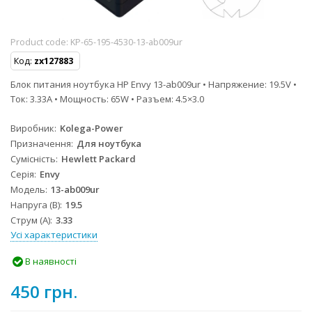
Product code:
KP-65-195-4530-13-ab009ur
Код:
zx127883
Блок питания ноутбука HP Envy 13-ab009ur • Напряжение: 19.5V •
Ток: 3.33A • Мощность: 65W • Разъем: 4.5×3.0
Виробник
Kolega-Power
Призначення
Для ноутбука
Сумісність
Hewlett Packard
Серія
Envy
Модель
13-ab009ur
Напруга (В)
19.5
Струм (А)
3.33
Усі характеристики
В наявності
450 грн.