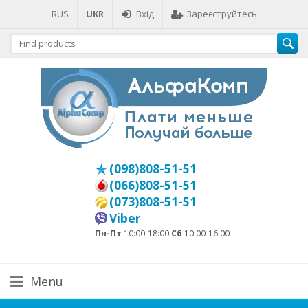
RUS
UKR
Вхід
Зареєструйтесь
(098)808-51-51
(066)808-51-51
(073)808-51-51
Viber
Пн-Пт
10:00-18:00
Сб
10:00-16:00
Menu