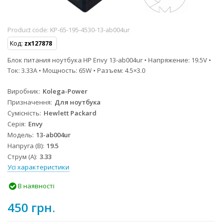
Product code:
KP-65-195-4530-13-ab004ur
Код:
zx127878
Блок питания ноутбука HP Envy 13-ab004ur • Напряжение: 19.5V •
Ток: 3.33A • Мощность: 65W • Разъем: 4.5×3.0
Виробник
Kolega-Power
Призначення
Для ноутбука
Сумісність
Hewlett Packard
Серія
Envy
Модель
13-ab004ur
Напруга (В)
19.5
Струм (А)
3.33
Усі характеристики
В наявності
450 грн.