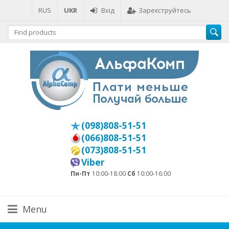
RUS
UKR
Вхід
Зареєструйтесь
(098)808-51-51
(066)808-51-51
(073)808-51-51
Viber
Пн-Пт
10:00-18:00
Сб
10:00-16:00
Menu