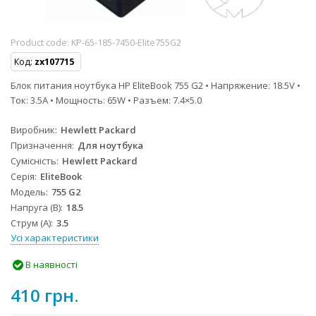
Product code:
KP-65-185-7450-Elite755G2
Код:
zx107715
Блок питания ноутбука HP EliteBook 755 G2 • Напряжение: 18.5V •
Ток: 3.5A • Мощность: 65W • Разъем: 7.4×5.0
Виробник
Hewlett Packard
Призначення
Для ноутбука
Сумісність
Hewlett Packard
Серія
EliteBook
Модель
755 G2
Напруга (В)
18.5
Струм (А)
3.5
Усі характеристики
В наявності
410 грн.