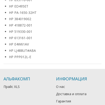
HP ED495ET
HP PA-1650-32HT
HP 384019002
HP 418872-001
HP 519330-001
HP 613161-001
HP E4W61AV
HP LJ488UT#ABA
HP PPP012L-E
АЛЬФАКОМП
ИНФОРМАЦИЯ
Прайс XLS
О нас
Доставка и оплата
Гарантия