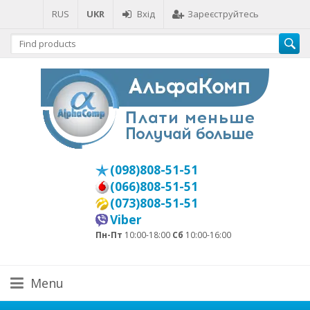
RUS
UKR
Вхід
Зареєструйтесь
(098)808-51-51
(066)808-51-51
(073)808-51-51
Viber
Пн-Пт
10:00-18:00
Сб
10:00-16:00
Menu