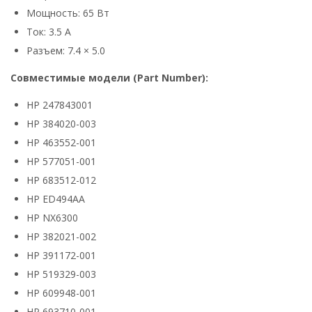
Мощность: 65 Вт
Ток: 3.5 А
Разъем: 7.4 × 5.0
Совместимые модели (Part Number):
HP 247843001
HP 384020-003
HP 463552-001
HP 577051-001
HP 683512-012
HP ED494AA
HP NX6300
HP 382021-002
HP 391172-001
HP 519329-003
HP 609948-001
HP 693710-001