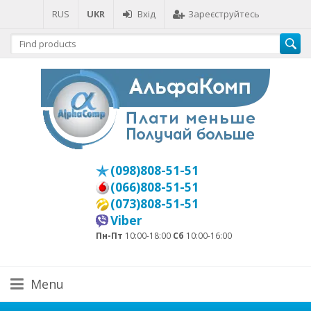
RUS
UKR
Вхід
Зареєструйтесь
(098)808-51-51
(066)808-51-51
(073)808-51-51
Viber
Пн-Пт
10:00-18:00
Сб
10:00-16:00
Menu