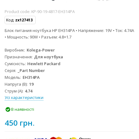
Product code:
KP-90-19-4817-EH314PA
Код:
zx127413
Блок питания ноутбука HP EH314PA • Напряжение: 19V • Ток: 4.74A
• Мощность: 90W • Разъем: 4.8×1.7
Виробник
Kolega-Power
Призначення
Для ноутбука
Сумісність
Hewlett Packard
Серія
_Part Number
Модель
EH314PA
Напруга (В)
19
Струм (А)
4.74
Усі характеристики
В наявності
450 грн.