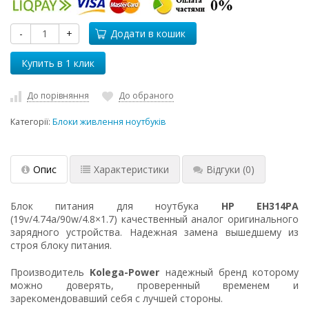
-
+
Додати в кошик
До порівняння
До обраного
Категорії:
Блоки живлення ноутбуків
Опис
Характеристики
Відгуки
(0)
Блок питания для ноутбука
HP EH314PA
(19v/4.74a/90w/4.8×1.7) качественный аналог оригинального
зарядного устройства. Надежная замена вышедшему из
строя блоку питания.
Производитель
Kolega-Power
надежный бренд которому
можно доверять, проверенный временем и
зарекомендовавший себя с лучшей стороны.