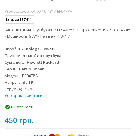
Product code:
KP-90-19-4817-EF947PA
Код:
zx127411
Блок питания ноутбука HP EF947PA • Напряжение: 19V • Ток: 4.74A
• Мощность: 90W • Разъем: 4.8×1.7
Виробник
Kolega-Power
Призначення
Для ноутбука
Сумісність
Hewlett Packard
Серія
_Part Number
Модель
EF947PA
Напруга (В)
19
Струм (А)
4.74
Усі характеристики
В наявності
450 грн.