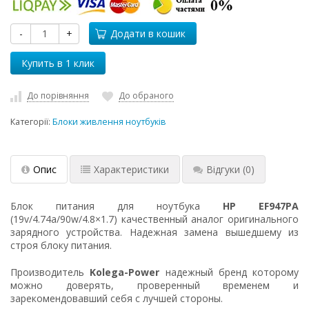
-
+
Додати в кошик
До порівняння
До обраного
Категорії:
Блоки живлення ноутбуків
Опис
Характеристики
Відгуки
(0)
Блок питания для ноутбука
HP EF947PA
(19v/4.74a/90w/4.8×1.7) качественный аналог оригинального
зарядного устройства. Надежная замена вышедшему из
строя блоку питания.
Производитель
Kolega-Power
надежный бренд которому
можно доверять, проверенный временем и
зарекомендовавший себя с лучшей стороны.