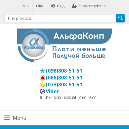
RUS
UKR
Вхід
Зареєструйтесь
(098)808-51-51
(066)808-51-51
(073)808-51-51
Viber
Пн-Пт
10:00-18:00
Сб
10:00-16:00
Menu