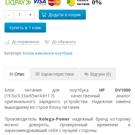
-
+
Додати в кошик
До порівняння
До обраного
Категорії:
Блоки живлення ноутбуків
Опис
Характеристики
Відгуки
(0)
Блок питания для ноутбука
HP DV1000
(19.5v/3.33a/65w/4.8×1.7) качественный аналог
оригинального зарядного устройства. Надежная замена
вышедшему из строя блоку питания.
Производитель
Kolega-Power
надежный бренд которому
можно доверять, проверенный временем и
зарекомендовавший себя с лучшей стороны.