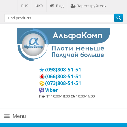
RUS
UKR
Вхід
Зареєструйтесь
(098)808-51-51
(066)808-51-51
(073)808-51-51
Viber
Пн-Пт
10:00-18:00
Сб
10:00-16:00
Menu