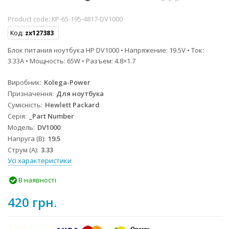
Product code:
KP-65-195-4817-DV1000
Код:
zx127383
Блок питания ноутбука HP DV1000 • Напряжение: 19.5V • Ток:
3.33A • Мощность: 65W • Разъем: 4.8×1.7
Виробник
Kolega-Power
Призначення
Для ноутбука
Сумісність
Hewlett Packard
Серія
_Part Number
Модель
DV1000
Напруга (В)
19.5
Струм (А)
3.33
Усі характеристики
В наявності
420 грн.