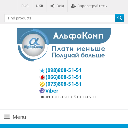
RUS
UKR
Вхід
Зареєструйтесь
(098)808-51-51
(066)808-51-51
(073)808-51-51
Viber
Пн-Пт
10:00-18:00
Сб
10:00-16:00
Menu