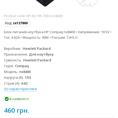
Product code:
KP-90-195-7450-nx8400
Код:
zx127860
Блок питания ноутбука HP Compaq nx8400 • Напряжение: 19.5V •
Ток: 4.62A • Мощность: 90W • Разъем: 7.4×5.0
Виробник
Hewlett Packard
Призначення
Для ноутбука
Сумісність
Hewlett Packard
Серія
Compaq
Модель
nx8400
Напруга (В)
19.5
Струм (А)
4.62
Усі характеристики
В наявності
460 грн.