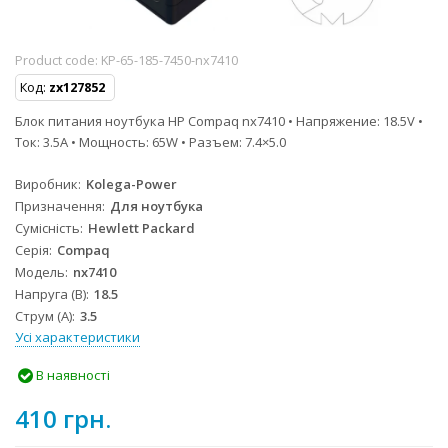
Product code:
KP-65-185-7450-nx7410
Код:
zx127852
Блок питания ноутбука HP Compaq nx7410 • Напряжение: 18.5V •
Ток: 3.5A • Мощность: 65W • Разъем: 7.4×5.0
Виробник
Kolega-Power
Призначення
Для ноутбука
Сумісність
Hewlett Packard
Серія
Compaq
Модель
nx7410
Напруга (В)
18.5
Струм (А)
3.5
Усі характеристики
В наявності
410 грн.