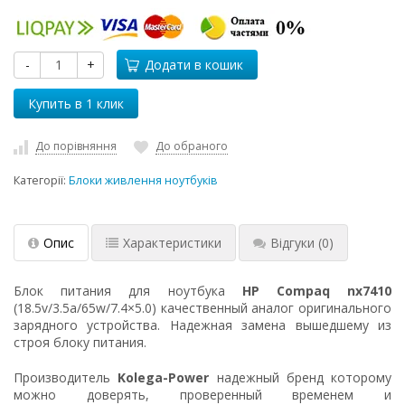
-
+
Додати в кошик
До порівняння
До обраного
Категорії:
Блоки живлення ноутбуків
Опис
Характеристики
Відгуки
(0)
Блок питания для ноутбука
HP Compaq nx7410
(18.5v/3.5a/65w/7.4×5.0) качественный аналог оригинального
зарядного устройства. Надежная замена вышедшему из
строя блоку питания.
Производитель
Kolega-Power
надежный бренд которому
можно доверять, проверенный временем и