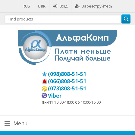
RUS
UKR
Вхід
Зареєструйтесь
(098)808-51-51
(066)808-51-51
(073)808-51-51
Viber
Пн-Пт
10:00-18:00
Сб
10:00-16:00
Menu