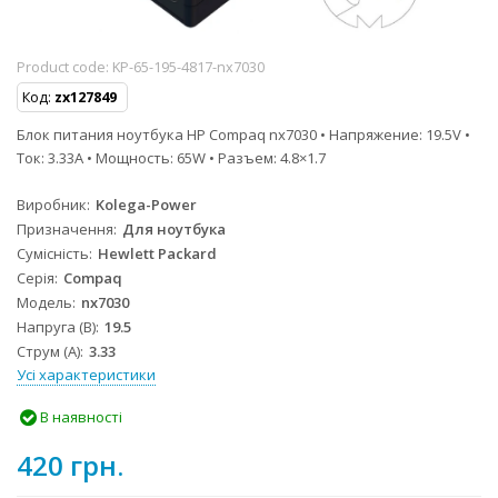
Product code:
KP-65-195-4817-nx7030
Код:
zx127849
Блок питания ноутбука HP Compaq nx7030 • Напряжение: 19.5V •
Ток: 3.33A • Мощность: 65W • Разъем: 4.8×1.7
Виробник
Kolega-Power
Призначення
Для ноутбука
Сумісність
Hewlett Packard
Серія
Compaq
Модель
nx7030
Напруга (В)
19.5
Струм (А)
3.33
Усі характеристики
В наявності
420 грн.