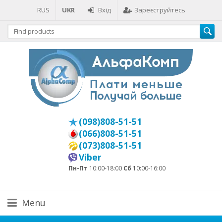
RUS
UKR
Вхід
Зареєструйтесь
(098)808-51-51
(066)808-51-51
(073)808-51-51
Viber
Пн-Пт
10:00-18:00
Сб
10:00-16:00
Menu