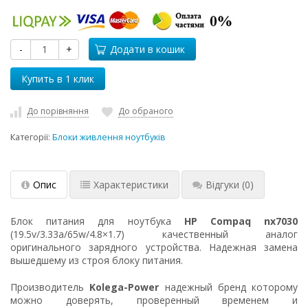
-
+
Додати в кошик
До порівняння
До обраного
Категорії:
Блоки живлення ноутбуків
Опис
Характеристики
Відгуки
(0)
Блок питания для ноутбука
HP Compaq nx7030
(19.5v/3.33a/65w/4.8×1.7) качественный аналог
оригинального зарядного устройства. Надежная замена
вышедшему из строя блоку питания.
Производитель
Kolega-Power
надежный бренд которому
можно доверять, проверенный временем и