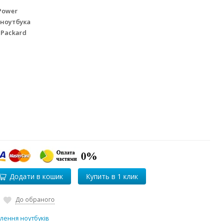
Power
 ноутбука
 Packard
Додати в кошик
До обраного
лення ноутбуків