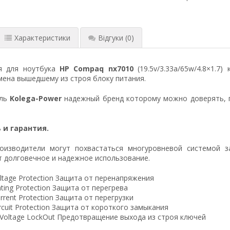
Характеристики
Відгуки
(0)
я для ноутбука
HP Compaq nx7010
(19.5v/3.33a/65w/4.8×1.7
ена вышедшему из строя блоку питания.
ель
Kolega-Power
надежный бренд которому можно доверять, 
 и гарантия.
оизводители могут похвастаться многуровневой системой з
 долговечное и надежное использование.
ltage Protection Защита от перенапряжения
ting Protection Защита от перегрева
rrent Protection Защита от перегрузки
ircuit Protection Защита от короткого замыкания
 Voltage LockOut Предотвращение выхода из строя ключей