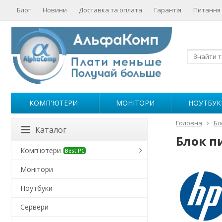
Блог
Новини
Доставка та оплата
Гарантія
Питання 
КОМП'ЮТЕРИ
МОНІТОРИ
НОУТБУК
Головна
Бл
Каталог
Блок п
Комп'ютери
Best PC
Монітори
Ноутбуки
Сервери