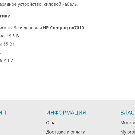
арядное устройство, силовой кабель.
тики
мость: Зарядное для
HP Compaq nx7010
е: 19.5 В
: 65 Вт
А
8 × 1.7
МП
ИНФОРМАЦИЯ
ВЛАС
О нас
Мої за
Доставка и оплата
My prof