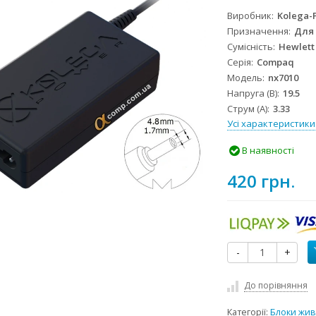
Виробник
Kolega-
Призначення
Для
Сумісність
Hewlett
Серія
Compaq
Модель
nx7010
Напруга (В)
19.5
Струм (А)
3.33
Усі характеристики
В наявності
420 грн.
-
+
До порівняння
Категорії:
Блоки жив