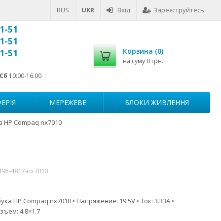
RUS
UKR
Вхід
Зареєструйтесь
1-51
1-51
Корзина (
0
)
1-51
на суму
0 грн.
Сб
10:00-16:00
ЕРІЯ
МЕРЕЖЕВЕ
БЛОКИ ЖИВЛЕННЯ
а HP Compaq nx7010
195-4817-nx7010
ка HP Compaq nx7010 • Напряжение: 19.5V • Ток: 3.33A •
зъем: 4.8×1.7