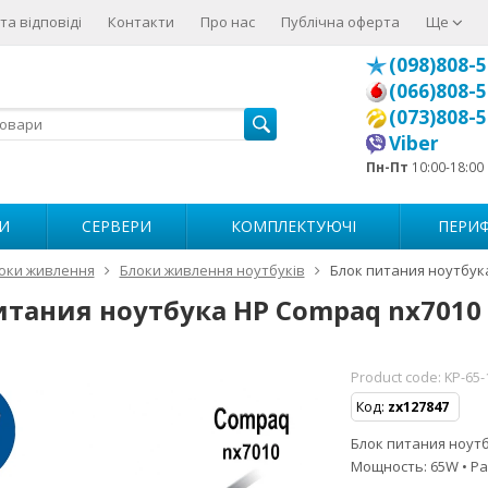
та відповіді
Контакти
Про нас
Публічна оферта
Ще
(098)808-5
(066)808-5
(073)808-5
Viber
Пн-Пт
10:00-18:00
И
СЕРВЕРИ
КОМПЛЕКТУЮЧІ
ПЕРИФ
оки живлення
Блоки живлення ноутбуків
Блок питания ноутбук
итания ноутбука HP Compaq nx7010
Product code:
KP-65-
Код:
zx127847
Блок питания ноутбу
Мощность: 65W • Ра