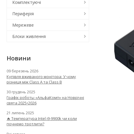
Комплектуючі
Периферія
Мережеве
Блоки живлення
Новини
09 березень 2026
Купівля вживаного монітора: У чому
різниця між Class A та Class B
30 грудень 2025
Графік роботы «АльфаКомп» на Новрічні
свята 2025•2026
21 липень 2025
🔥 Температура Intel i9-9900k чи коли
почнемо тротлити?