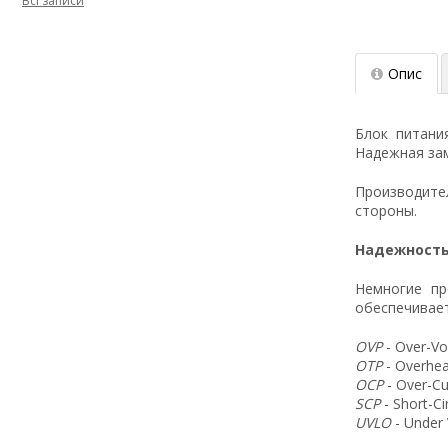
Всі записи
Опис
Блок питани
Надежная зам
Производит
стороны.
Надежность
Немногие пр
обеспечивает
OVP
- Over-Vo
OTP
- Overhea
OCP
- Over-Cu
SCP
- Short-C
UVLO
- Under