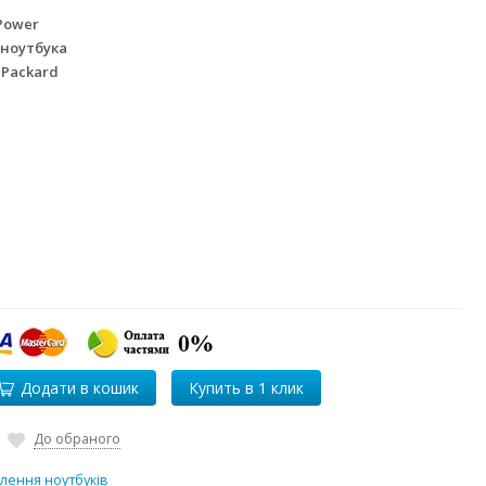
Power
 ноутбука
 Packard
Додати в кошик
До обраного
лення ноутбуків