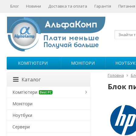
Блог
Новини
Доставка та оплата
Гарантія
Питання 
КОМП'ЮТЕРИ
МОНІТОРИ
НОУТБУК
Головна
Бл
Каталог
Блок п
Комп'ютери
Best PC
Монітори
Ноутбуки
Сервери