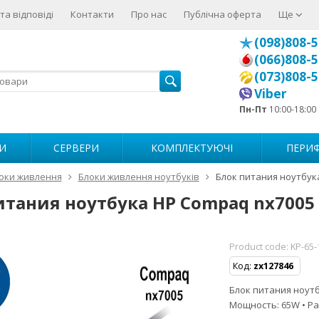
та відповіді
Контакти
Про нас
Публічна оферта
Ще
(098)808-5
(066)808-5
(073)808-5
Viber
Пн-Пт
10:00-18:00
И
СЕРВЕРИ
КОМПЛЕКТУЮЧІ
ПЕРИФ
оки живлення
Блоки живлення ноутбуків
Блок питания ноутбук
итания ноутбука HP Compaq nx7005
Product code:
KP-65-
Код:
zx127846
Блок питания ноутбу
Мощность: 65W • Ра