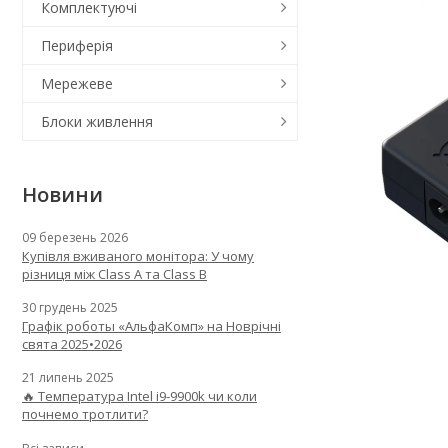
Комплектуючі
Периферія
Мережеве
Блоки живлення
Новини
09 березень 2026
Купівля вживаного монітора: У чому
різниця між Class A та Class B
30 грудень 2025
Графік роботы «АльфаКомп» на Новрічні
свята 2025•2026
21 липень 2025
🔥 Температура Intel i9-9900k чи коли
почнемо тротлити?