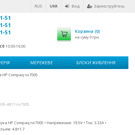
RUS
UKR
Вхід
Зареєструйтесь
1-51
1-51
Корзина (
0
)
1-51
на суму
0 грн.
Сб
10:00-16:00
ЕРІЯ
МЕРЕЖЕВЕ
БЛОКИ ЖИВЛЕННЯ
а HP Compaq nx7005
195-4817-nx7005
ка HP Compaq nx7005 • Напряжение: 19.5V • Ток: 3.33A •
зъем: 4.8×1.7