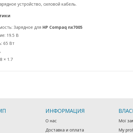
арядное устройство, силовой кабель.
тики
мость: Зарядное для
HP Compaq nx7005
е: 19.5 В
: 65 Вт
А
8 × 1.7
МП
ИНФОРМАЦИЯ
ВЛАС
О нас
Мої за
Доставка и оплата
My prof