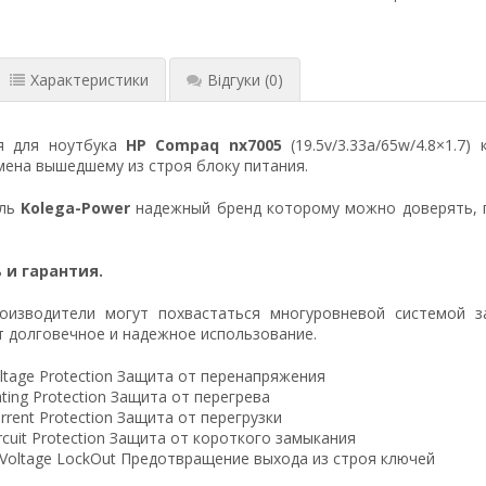
Характеристики
Відгуки
(0)
я для ноутбука
HP Compaq nx7005
(19.5v/3.33a/65w/4.8×1.7
ена вышедшему из строя блоку питания.
ель
Kolega-Power
надежный бренд которому можно доверять, 
 и гарантия.
оизводители могут похвастаться многуровневой системой з
 долговечное и надежное использование.
ltage Protection Защита от перенапряжения
ting Protection Защита от перегрева
rrent Protection Защита от перегрузки
ircuit Protection Защита от короткого замыкания
 Voltage LockOut Предотвращение выхода из строя ключей