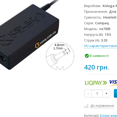
Виробник
Kolega-
Призначення
Для
Сумісність
Hewlett
Серія
Compaq
Модель
nx7005
Напруга (В)
19.5
Струм (А)
3.33
Усі характеристики
В наявності
420 грн.
-
+
До порівняння
Категорії:
Блоки жив