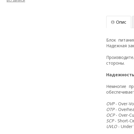
Всі записи
Опис
Блок питани
Надежная зам
Производит
стороны.
Надежность
Немногие пр
обеспечивает
OVP
- Over-Vo
OTP
- Overhea
OCP
- Over-Cu
SCP
- Short-C
UVLO
- Under