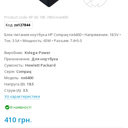
Product code:
KP-65-185-7450-nx6400
Код:
zx127844
Блок питания ноутбука HP Compaq nx6400 • Напряжение: 18.5V •
Ток: 3.5A • Мощность: 65W • Разъем: 7.4×5.0
Виробник
Kolega-Power
Призначення
Для ноутбука
Сумісність
Hewlett Packard
Серія
Compaq
Модель
nx6400
Напруга (В)
18.5
Струм (А)
3.5
Усі характеристики
В наявності
410 грн.