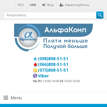
RUS
UKR
Вхід
Зареєструйтесь
(098)808-51-51
(066)808-51-51
(073)808-51-51
Viber
Пн-Пт
10:00-18:00
Сб
10:00-16:00
Menu