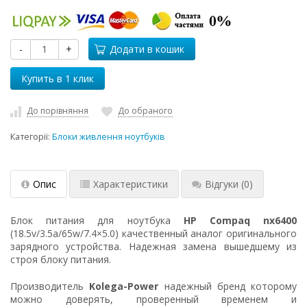
-
+
Додати в кошик
До порівняння
До обраного
Категорії:
Блоки живлення ноутбуків
Опис
Характеристики
Відгуки
(0)
Блок питания для ноутбука
HP Compaq nx6400
(18.5v/3.5a/65w/7.4×5.0) качественный аналог оригинального
зарядного устройства. Надежная замена вышедшему из
строя блоку питания.
Производитель
Kolega-Power
надежный бренд которому
можно доверять, проверенный временем и