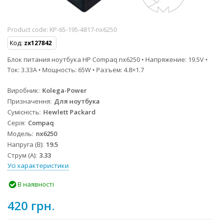
Product code:
KP-65-195-4817-nx6250
Код:
zx127842
Блок питания ноутбука HP Compaq nx6250 • Напряжение: 19.5V •
Ток: 3.33A • Мощность: 65W • Разъем: 4.8×1.7
Виробник
Kolega-Power
Призначення
Для ноутбука
Сумісність
Hewlett Packard
Серія
Compaq
Модель
nx6250
Напруга (В)
19.5
Струм (А)
3.33
Усі характеристики
В наявності
420 грн.