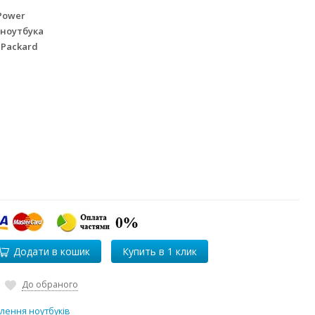
Power
 ноутбука
 Packard
Додати в кошик
До обраного
лення ноутбуків