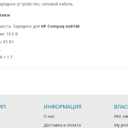
арядное устройство, силовой кабель.
тики
мость: Зарядное для
HP Compaq nx6140
е: 19.5 В
: 65 Вт
А
8 × 1.7
МП
ИНФОРМАЦИЯ
ВЛАС
О нас
Мої за
Доставка и оплата
My prof