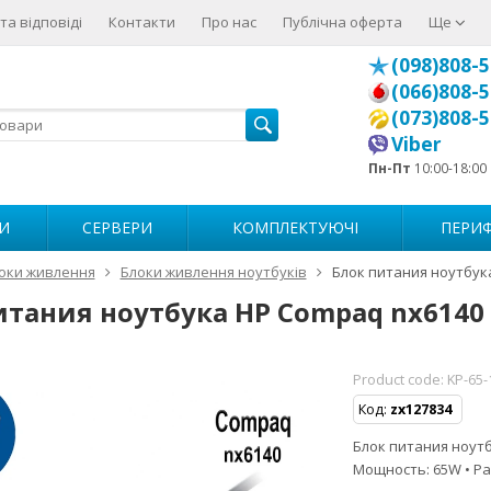
та відповіді
Контакти
Про нас
Публічна оферта
Ще
(098)808-5
(066)808-5
(073)808-5
Viber
Пн-Пт
10:00-18:00
И
СЕРВЕРИ
КОМПЛЕКТУЮЧІ
ПЕРИФ
оки живлення
Блоки живлення ноутбуків
Блок питания ноутбук
итания ноутбука HP Compaq nx6140
Product code:
KP-65-
Код:
zx127834
Блок питания ноутбу
Мощность: 65W • Ра