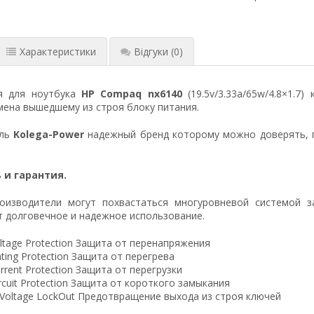
Характеристики
Відгуки
(0)
я для ноутбука
HP Compaq nx6140
(19.5v/3.33a/65w/4.8×1.7
ена вышедшему из строя блоку питания.
ель
Kolega-Power
надежный бренд которому можно доверять, 
 и гарантия.
оизводители могут похвастаться многуровневой системой з
 долговечное и надежное использование.
ltage Protection Защита от перенапряжения
ting Protection Защита от перегрева
rrent Protection Защита от перегрузки
ircuit Protection Защита от короткого замыкания
 Voltage LockOut Предотвращение выхода из строя ключей