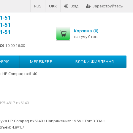
RUS
UKR
Вхід
Зареєструйтесь
1-51
1-51
Корзина (
0
)
1-51
на суму
0 грн.
Сб
10:00-16:00
ЕРІЯ
МЕРЕЖЕВЕ
БЛОКИ ЖИВЛЕННЯ
а HP Compaq nx6140
195-4817-nx6140
ка HP Compaq nx6140 • Напряжение: 19.5V • Ток: 3.33A •
зъем: 4.8×1.7