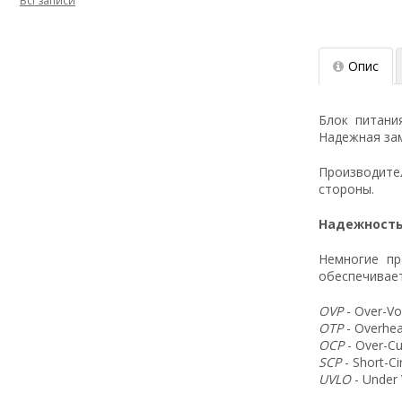
Всі записи
Опис
Блок питани
Надежная зам
Производит
стороны.
Надежность
Немногие пр
обеспечивает
OVP
- Over-Vo
OTP
- Overhea
OCP
- Over-Cu
SCP
- Short-C
UVLO
- Under