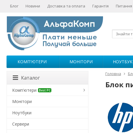
Блог
Новини
Доставка та оплата
Гарантія
Питання 
КОМП'ЮТЕРИ
МОНІТОРИ
НОУТБУК
Головна
Бл
Каталог
Блок п
Комп'ютери
Best PC
Монітори
Ноутбуки
Сервери