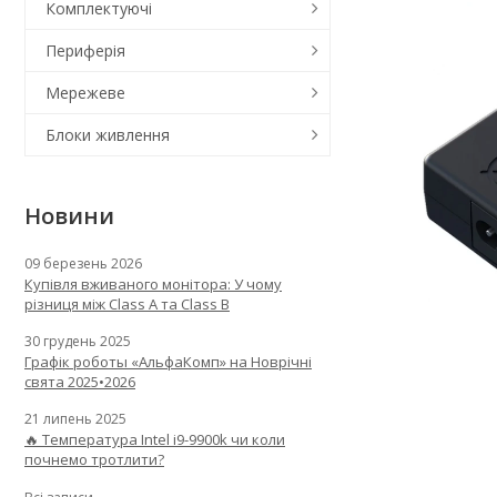
Комплектуючі
Периферія
Мережеве
Блоки живлення
Новини
09 березень 2026
Купівля вживаного монітора: У чому
різниця між Class A та Class B
30 грудень 2025
Графік роботы «АльфаКомп» на Новрічні
свята 2025•2026
21 липень 2025
🔥 Температура Intel i9-9900k чи коли
почнемо тротлити?