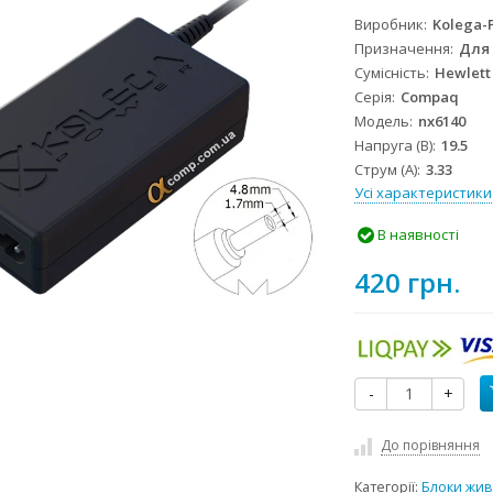
Виробник
Kolega-
Призначення
Для
Сумісність
Hewlett
Серія
Compaq
Модель
nx6140
Напруга (В)
19.5
Струм (А)
3.33
Усі характеристики
В наявності
420 грн.
-
+
До порівняння
Категорії:
Блоки жив