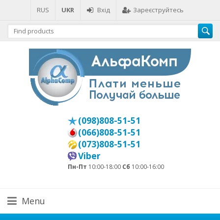
RUS
UKR
Вхід
Зареєструйтесь
(098)808-51-51
(066)808-51-51
(073)808-51-51
Viber
Пн-Пт
10:00-18:00
Сб
10:00-16:00
Menu