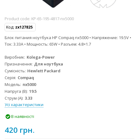
Product code:
KP-65-195-4817-nx5000
Код:
zx127825
Блок питания ноутбука HP Compaq nx5000 • Напряжение: 19.5V •
Ток: 3.33A • Мощность: 65W • Разъем: 4.8×1.7
Виробник
Kolega-Power
Призначення
Для ноутбука
Сумісність
Hewlett Packard
Серія
Compaq
Модель
nx5000
Напруга (В)
19.5
Струм (А)
3.33
Усі характеристики
В наявності
420 грн.