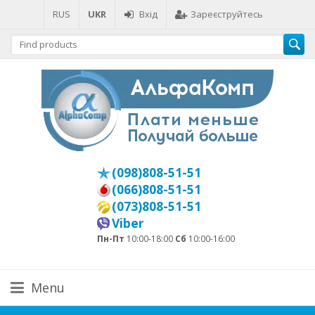
RUS
UKR
Вхід
Зареєструйтесь
(098)808-51-51
(066)808-51-51
(073)808-51-51
Viber
Пн-Пт
10:00-18:00
Сб
10:00-16:00
Menu