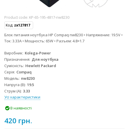
Product code:
KP-65-195-4817-nw8230
Код:
zx127817
Блок питания ноутбука HP Compaq nw8230 • Напряжение: 19.5V •
Ток: 3.33A • Мощность: 65W • Разъем: 4.8×1.7
Виробник
Kolega-Power
Призначення
Для ноутбука
Сумісність
Hewlett Packard
Серія
Compaq
Модель
nw8230
Напруга (В)
19.5
Струм (А)
3.33
Усі характеристики
В наявності
420 грн.