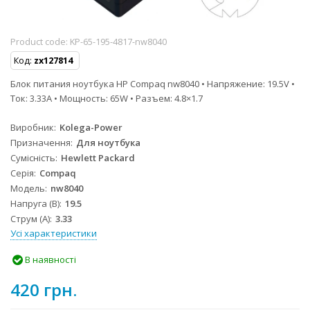
Product code:
KP-65-195-4817-nw8040
Код:
zx127814
Блок питания ноутбука HP Compaq nw8040 • Напряжение: 19.5V •
Ток: 3.33A • Мощность: 65W • Разъем: 4.8×1.7
Виробник
Kolega-Power
Призначення
Для ноутбука
Сумісність
Hewlett Packard
Серія
Compaq
Модель
nw8040
Напруга (В)
19.5
Струм (А)
3.33
Усі характеристики
В наявності
420 грн.