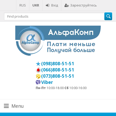
RUS
UKR
Вхід
Зареєструйтесь
(098)808-51-51
(066)808-51-51
(073)808-51-51
Viber
Пн-Пт
10:00-18:00
Сб
10:00-16:00
Menu