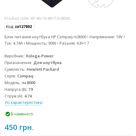
Product code:
KP-90-19-4817-nc8000
Код:
zx127802
Блок питания ноутбука HP Compaq nc8000 • Напряжение: 19V •
Ток: 4.74A • Мощность: 90W • Разъем: 4.8×1.7
Виробник
Kolega-Power
Призначення
Для ноутбука
Сумісність
Hewlett Packard
Серія
Compaq
Модель
nc8000
Напруга (В)
19
Струм (А)
4.74
Усі характеристики
В наявності
450 грн.