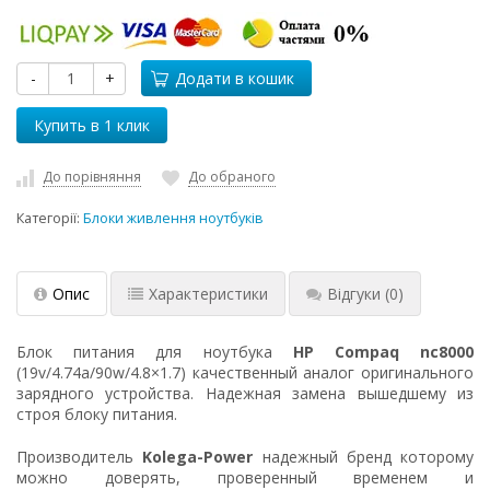
-
+
Додати в кошик
До порівняння
До обраного
Категорії:
Блоки живлення ноутбуків
Опис
Характеристики
Відгуки
(0)
Блок питания для ноутбука
HP Compaq nc8000
(19v/4.74a/90w/4.8×1.7) качественный аналог оригинального
зарядного устройства. Надежная замена вышедшему из
строя блоку питания.
Производитель
Kolega-Power
надежный бренд которому
можно доверять, проверенный временем и