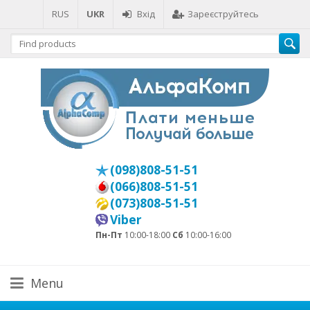
RUS
UKR
Вхід
Зареєструйтесь
(098)808-51-51
(066)808-51-51
(073)808-51-51
Viber
Пн-Пт
10:00-18:00
Сб
10:00-16:00
Menu