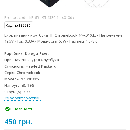
Product code:
KP-65-195-4530-14-x010dx
Код:
zx127780
Блок питания ноутбука HP Chromebook 14-x010dx • Напряжение:
19.5V • Ток: 3.33A • Мощность: 65W • Разъем: 4.5×3.0
Виробник
Kolega-Power
Призначення
Для ноутбука
Сумісність
Hewlett Packard
Серія
Chromebook
Модель
14-x010dx
Напруга (В)
19.5
Струм (А)
3.33
Усі характеристики
В наявності
450 грн.