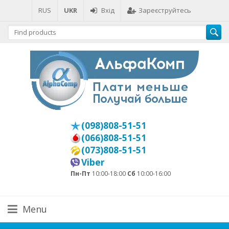
RUS
UKR
Вхід
Зареєструйтесь
(098)808-51-51
(066)808-51-51
(073)808-51-51
Viber
Пн-Пт
10:00-18:00
Сб
10:00-16:00
Menu