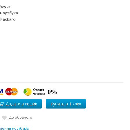
Power
 ноутбука
 Packard
Додати в кошик
До обраного
лення ноутбуків