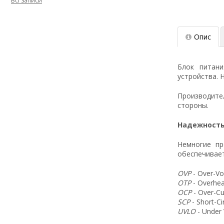
Всі записи
Опис
Блок питан
устройства. 
Производит
стороны.
Надежность
Немногие пр
обеспечивает
OVP
- Over-Vo
OTP
- Overhea
OCP
- Over-Cu
SCP
- Short-C
UVLO
- Under