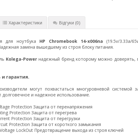
Характеристики
Відгуки
(0)
ия для ноутбука
HP Chromebook 14-x006na
(19.5v/3.33a/6
Надежная замена вышедшему из строя блоку питания.
ель
Kolega-Power
надежный бренд которому можно доверять, 
 и гарантия.
оизводители могут похвастаться многуровневой системой з
 долговечное и надежное использование.
ltage Protection Защита от перенапряжения
ting Protection Защита от перегрева
rrent Protection Защита от перегрузки
ircuit Protection Защита от короткого замыкания
 Voltage LockOut Предотвращение выхода из строя ключей