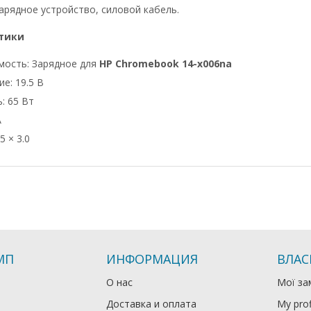
арядное устройство, силовой кабель.
тики
мость: Зарядное для
HP Chromebook 14-x006na
е: 19.5 В
: 65 Вт
А
5 × 3.0
МП
ИНФОРМАЦИЯ
ВЛАС
О нас
Мої за
Доставка и оплата
My prof