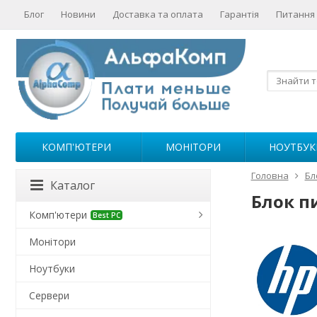
Блог
Новини
Доставка та оплата
Гарантія
Питання 
КОМП'ЮТЕРИ
МОНІТОРИ
НОУТБУК
Головна
Бл
Каталог
Блок п
Комп'ютери
Best PC
Монітори
Ноутбуки
Сервери