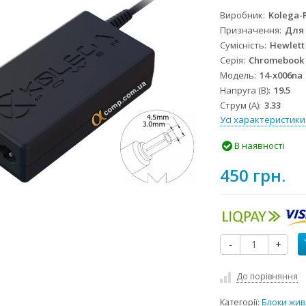
Виробник
Kolega-
Призначення
Для
Сумісність
Hewlett
Серія
Chromebook
Модель
14-x006na
Напруга (В)
19.5
Струм (А)
3.33
Усі характеристики
В наявності
450 грн.
-
+
До порівняння
Категорії:
Блоки жив