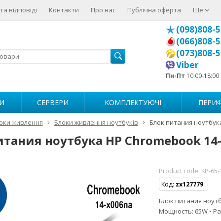
та відповіді
Контакти
Про нас
Публічна оферта
Ще
(098)808-5
(066)808-5
(073)808-5
Viber
Пн-Пт
10:00-18:00
И
СЕРВЕРИ
КОМПЛЕКТУЮЧІ
ПЕРИФ
оки живлення
Блоки живлення ноутбуків
Блок питания ноутбук
итания ноутбука HP Chromebook 14
Product code:
KP-65-
Код:
zx127779
Блок питания ноутбу
Мощность: 65W • Ра