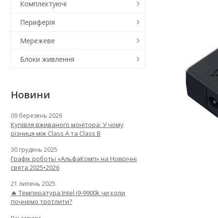
Комплектуючі
Периферія
Мережеве
Блоки живлення
Новини
09 березень 2026
Купівля вживаного монітора: У чому
різниця між Class A та Class B
30 грудень 2025
Графік роботы «АльфаКомп» на Новрічні
свята 2025•2026
21 липень 2025
🔥 Температура Intel i9-9900k чи коли
почнемо тротлити?