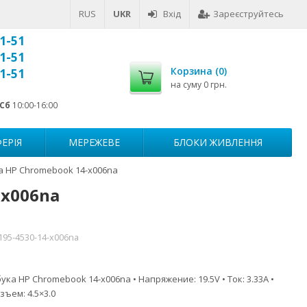
RUS
UKR
Вхід
Зареєструйтесь
1-51
1-51
Корзина (
0
)
1-51
на суму
0 грн.
Сб
10:00-16:00
ЕРІЯ
МЕРЕЖЕВЕ
БЛОКИ ЖИВЛЕННЯ
а HP Chromebook 14-x006na
-x006na
195-4530-14-x006na
ка HP Chromebook 14-x006na • Напряжение: 19.5V • Ток: 3.33A •
зъем: 4.5×3.0