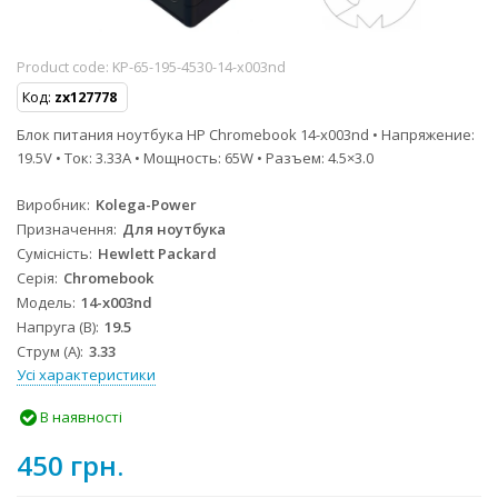
Product code:
KP-65-195-4530-14-x003nd
Код:
zx127778
Блок питания ноутбука HP Chromebook 14-x003nd • Напряжение:
19.5V • Ток: 3.33A • Мощность: 65W • Разъем: 4.5×3.0
Виробник
Kolega-Power
Призначення
Для ноутбука
Сумісність
Hewlett Packard
Серія
Chromebook
Модель
14-x003nd
Напруга (В)
19.5
Струм (А)
3.33
Усі характеристики
В наявності
450 грн.