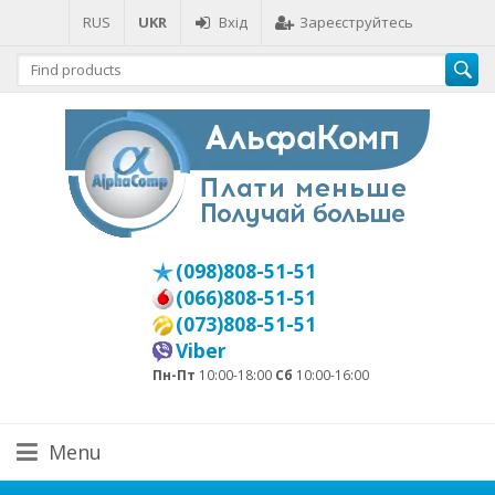
RUS
UKR
Вхід
Зареєструйтесь
(098)808-51-51
(066)808-51-51
(073)808-51-51
Viber
Пн-Пт
10:00-18:00
Сб
10:00-16:00
Menu