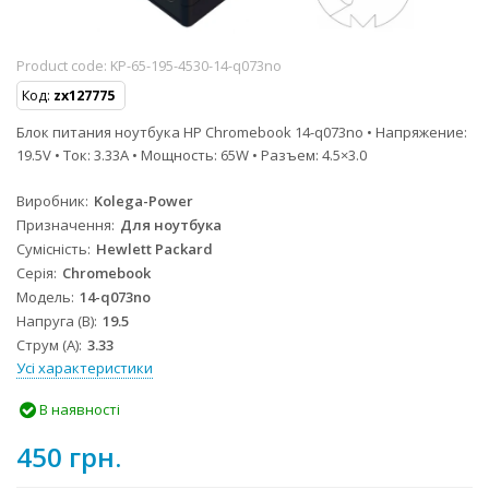
Product code:
KP-65-195-4530-14-q073no
Код:
zx127775
Блок питания ноутбука HP Chromebook 14-q073no • Напряжение:
19.5V • Ток: 3.33A • Мощность: 65W • Разъем: 4.5×3.0
Виробник
Kolega-Power
Призначення
Для ноутбука
Сумісність
Hewlett Packard
Серія
Chromebook
Модель
14-q073no
Напруга (В)
19.5
Струм (А)
3.33
Усі характеристики
В наявності
450 грн.