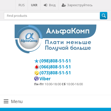
RUS
UKR
Вхід
Зареєструйтесь
(098)808-51-51
(066)808-51-51
(073)808-51-51
Viber
Пн-Пт
10:00-18:00
Сб
10:00-16:00
Menu