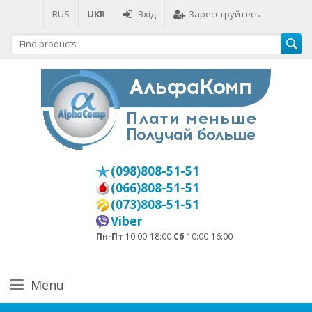
RUS
UKR
Вхід
Зареєструйтесь
(098)808-51-51
(066)808-51-51
(073)808-51-51
Viber
Пн-Пт
10:00-18:00
Сб
10:00-16:00
Menu