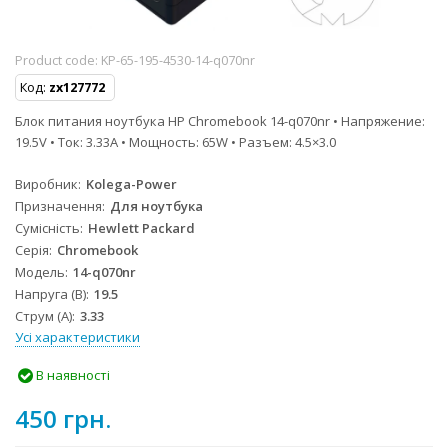
Product code:
KP-65-195-4530-14-q070nr
Код:
zx127772
Блок питания ноутбука HP Chromebook 14-q070nr • Напряжение:
19.5V • Ток: 3.33A • Мощность: 65W • Разъем: 4.5×3.0
Виробник
Kolega-Power
Призначення
Для ноутбука
Сумісність
Hewlett Packard
Серія
Chromebook
Модель
14-q070nr
Напруга (В)
19.5
Струм (А)
3.33
Усі характеристики
В наявності
450 грн.