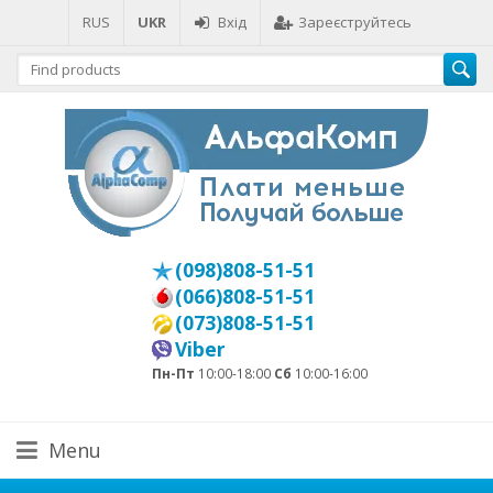
RUS
UKR
Вхід
Зареєструйтесь
(098)808-51-51
(066)808-51-51
(073)808-51-51
Viber
Пн-Пт
10:00-18:00
Сб
10:00-16:00
Menu