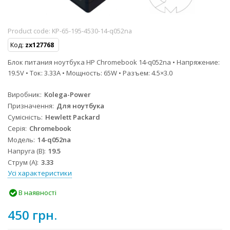
Product code:
KP-65-195-4530-14-q052na
Код:
zx127768
Блок питания ноутбука HP Chromebook 14-q052na • Напряжение:
19.5V • Ток: 3.33A • Мощность: 65W • Разъем: 4.5×3.0
Виробник
Kolega-Power
Призначення
Для ноутбука
Сумісність
Hewlett Packard
Серія
Chromebook
Модель
14-q052na
Напруга (В)
19.5
Струм (А)
3.33
Усі характеристики
В наявності
450 грн.