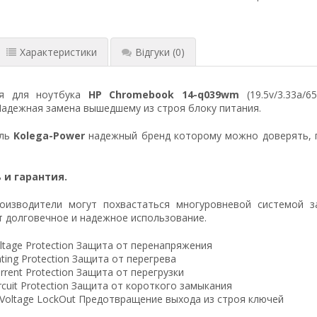
Характеристики
Відгуки
(0)
ия для ноутбука
HP Chromebook 14-q039wm
(19.5v/3.33a/6
Надежная замена вышедшему из строя блоку питания.
ель
Kolega-Power
надежный бренд которому можно доверять, 
 и гарантия.
оизводители могут похвастаться многуровневой системой з
 долговечное и надежное использование.
ltage Protection Защита от перенапряжения
ting Protection Защита от перегрева
rrent Protection Защита от перегрузки
ircuit Protection Защита от короткого замыкания
 Voltage LockOut Предотвращение выхода из строя ключей