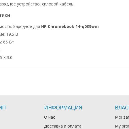
арядное устройство, силовой кабель.
тики
мость: Зарядное для
HP Chromebook 14-q039wm
е: 19.5 В
: 65 Вт
А
5 × 3.0
МП
ИНФОРМАЦИЯ
ВЛАС
О нас
Мої за
Доставка и оплата
My prof