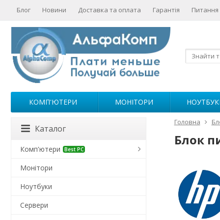
Блог
Новини
Доставка та оплата
Гарантія
Питання 
КОМП'ЮТЕРИ
МОНІТОРИ
НОУТБУК
Головна
Бл
Каталог
Блок п
Комп'ютери
Best PC
Монітори
Ноутбуки
Сервери