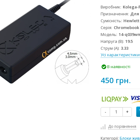
Виробник
Kolega-
Призначення
Для
Сумісність
Hewlett
Серія
Chromebook
Модель
14-q039w
Напруга (В)
19.5
Струм (А)
3.33
Усі характеристики
В наявності
450 грн.
-
+
До порівняння
Категорії:
Блоки жив