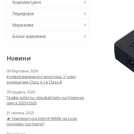
Комплектуючі
Периферія
Мережеве
Блоки живлення
Новини
09 березень 2026
Купівля вживаного монітора: У чому
різниця між Class A та Class B
30 грудень 2025
Графік роботы «АльфаКомп» на Новрічні
свята 2025•2026
21 липень 2025
🔥 Температура Intel i9-9900k чи коли
почнемо тротлити?