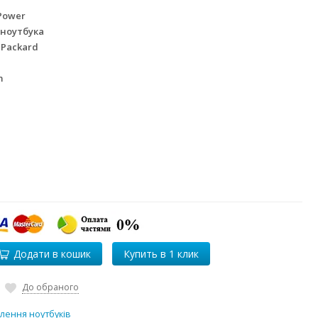
Power
 ноутбука
 Packard
m
Додати в кошик
До обраного
лення ноутбуків