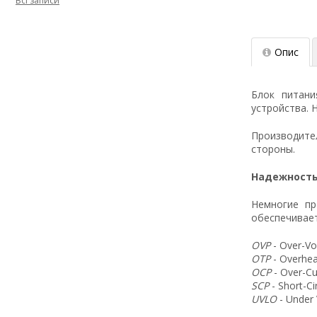
Всі записи
Опис
Блок питан
устройства. 
Производит
стороны.
Надежность
Немногие пр
обеспечивает
OVP
- Over-Vo
OTP
- Overhea
OCP
- Over-Cu
SCP
- Short-C
UVLO
- Under