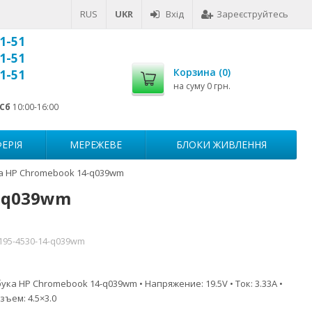
RUS
UKR
Вхід
Зареєструйтесь
1-51
1-51
Корзина (
0
)
1-51
на суму
0 грн.
Сб
10:00-16:00
ЕРІЯ
МЕРЕЖЕВЕ
БЛОКИ ЖИВЛЕННЯ
а HP Chromebook 14-q039wm
4-q039wm
-195-4530-14-q039wm
ука HP Chromebook 14-q039wm • Напряжение: 19.5V • Ток: 3.33A •
зъем: 4.5×3.0