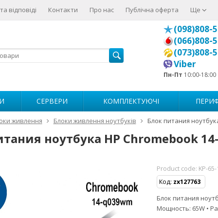
та відповіді
Контакти
Про нас
Публічна оферта
Ще
(098)808-5
(066)808-5
(073)808-5
Viber
Пн-Пт
10:00-18:00
И
СЕРВЕРИ
КОМПЛЕКТУЮЧІ
ПЕРИФ
оки живлення
Блоки живлення ноутбуків
Блок питания ноутбук
итания ноутбука HP Chromebook 1
Product code:
KP-65
Код:
zx127763
Блок питания ноутб
Мощность: 65W • Ра