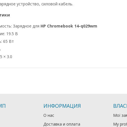
арядное устройство, силовой кабель.
тики
мость: Зарядное для
HP Chromebook 14-q029wm
е: 19.5 В
: 65 Вт
А
5 × 3.0
МП
ИНФОРМАЦИЯ
ВЛАС
О нас
Мої за
Доставка и оплата
My prof