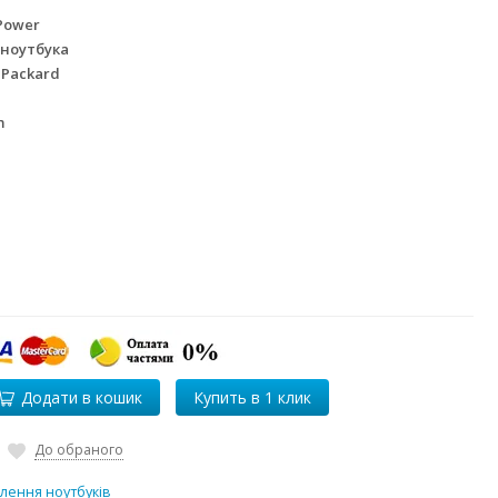
Power
 ноутбука
 Packard
m
Додати в кошик
До обраного
лення ноутбуків