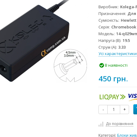
Виробник
Kolega-
Призначення
Для
Сумісність
Hewlett
Серія
Chromebook
Модель
14-q029w
Напруга (В)
19.5
Струм (А)
3.33
Усі характеристики
В наявності
450 грн.
-
+
До порівняння
Категорії:
Блоки жив