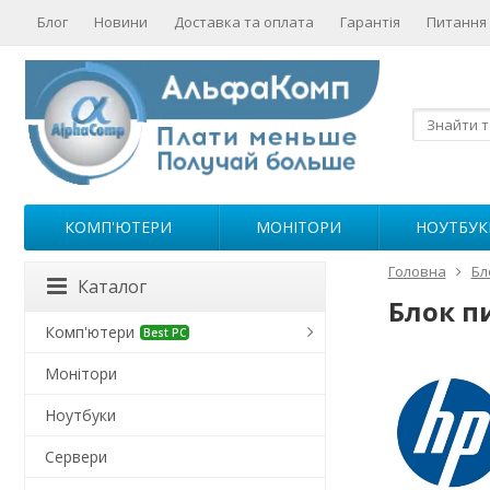
Блог
Новини
Доставка та оплата
Гарантія
Питання 
КОМП'ЮТЕРИ
МОНІТОРИ
НОУТБУК
Головна
Бл
Каталог
Блок п
Комп'ютери
Best PC
Монітори
Ноутбуки
Сервери