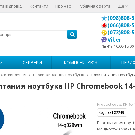
та відповіді
Контакти
Про нас
Публічна оферта
Ще
(098)808-5
(066)808-5
(073)808-5
Viber
Пн-Пт
10:00-18:00
И
СЕРВЕРИ
КОМПЛЕКТУЮЧІ
ПЕРИФ
оки живлення
Блоки живлення ноутбуків
Блок питания ноутбук
итания ноутбука HP Chromebook 1
Product code:
KP-65
Код:
zx127749
Блок питания ноутб
Мощность: 65W • Ра