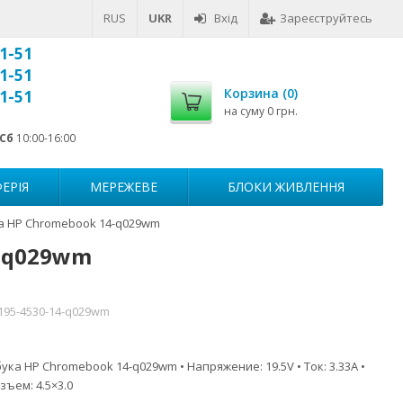
RUS
UKR
Вхід
Зареєструйтесь
1-51
1-51
Корзина (
0
)
1-51
на суму
0 грн.
Сб
10:00-16:00
ЕРІЯ
МЕРЕЖЕВЕ
БЛОКИ ЖИВЛЕННЯ
а HP Chromebook 14-q029wm
4-q029wm
-195-4530-14-q029wm
ука HP Chromebook 14-q029wm • Напряжение: 19.5V • Ток: 3.33A •
зъем: 4.5×3.0