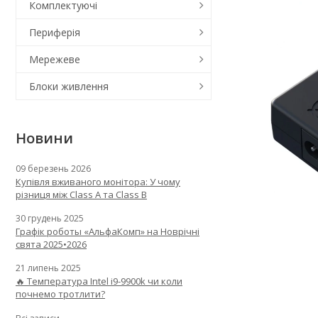
Комплектуючі
Периферія
Мережеве
Блоки живлення
Новини
09 березень 2026
Купівля вживаного монітора: У чому
різниця між Class A та Class B
30 грудень 2025
Графік роботы «АльфаКомп» на Новрічні
свята 2025•2026
21 липень 2025
🔥 Температура Intel i9-9900k чи коли
почнемо тротлити?