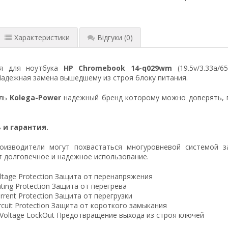
Характеристики
Відгуки
(0)
ия для ноутбука
HP Chromebook 14-q029wm
(19.5v/3.33a/6
Надежная замена вышедшему из строя блоку питания.
ель
Kolega-Power
надежный бренд которому можно доверять, 
 и гарантия.
оизводители могут похвастаться многуровневой системой з
 долговечное и надежное использование.
ltage Protection Защита от перенапряжения
ting Protection Защита от перегрева
rrent Protection Защита от перегрузки
ircuit Protection Защита от короткого замыкания
 Voltage LockOut Предотвращение выхода из строя ключей