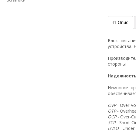
Всі записи
Опис
Блок питан
устройства. 
Производит
стороны.
Надежность
Немногие пр
обеспечивает
OVP
- Over-Vo
OTP
- Overhea
OCP
- Over-Cu
SCP
- Short-C
UVLO
- Under