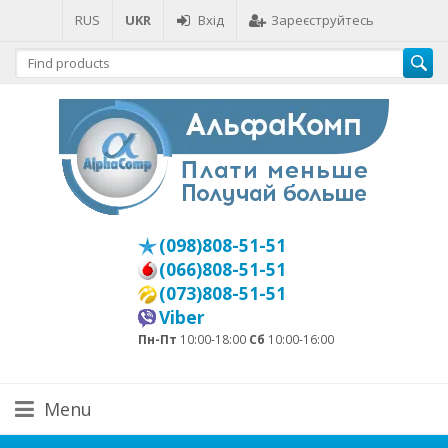
RUS
UKR
Вхід
Зареєструйтесь
(098)808-51-51
(066)808-51-51
(073)808-51-51
Viber
Пн-Пт
10:00-18:00
Сб
10:00-16:00
Menu