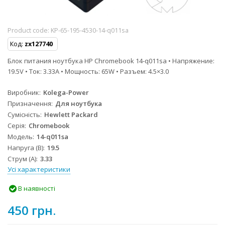
Product code:
KP-65-195-4530-14-q011sa
Код:
zx127740
Блок питания ноутбука HP Chromebook 14-q011sa • Напряжение:
19.5V • Ток: 3.33A • Мощность: 65W • Разъем: 4.5×3.0
Виробник
Kolega-Power
Призначення
Для ноутбука
Сумісність
Hewlett Packard
Серія
Chromebook
Модель
14-q011sa
Напруга (В)
19.5
Струм (А)
3.33
Усі характеристики
В наявності
450 грн.