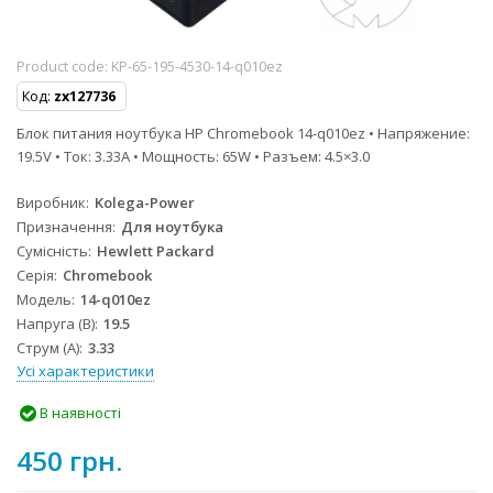
Product code:
KP-65-195-4530-14-q010ez
Код:
zx127736
Блок питания ноутбука HP Chromebook 14-q010ez • Напряжение:
19.5V • Ток: 3.33A • Мощность: 65W • Разъем: 4.5×3.0
Виробник
Kolega-Power
Призначення
Для ноутбука
Сумісність
Hewlett Packard
Серія
Chromebook
Модель
14-q010ez
Напруга (В)
19.5
Струм (А)
3.33
Усі характеристики
В наявності
450 грн.