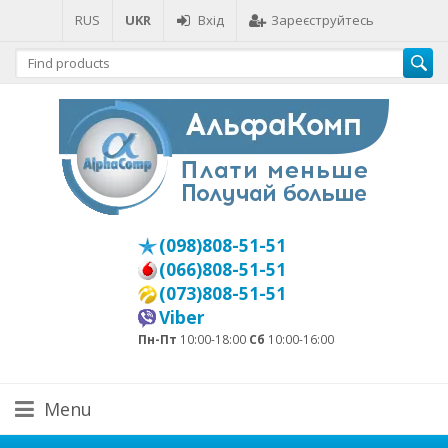
RUS
UKR
Вхід
Зареєструйтесь
(098)808-51-51
(066)808-51-51
(073)808-51-51
Viber
Пн-Пт
10:00-18:00
Сб
10:00-16:00
Menu