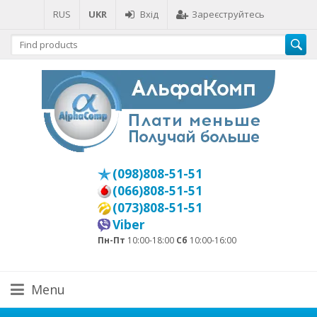
RUS
UKR
Вхід
Зареєструйтесь
(098)808-51-51
(066)808-51-51
(073)808-51-51
Viber
Пн-Пт
10:00-18:00
Сб
10:00-16:00
Menu