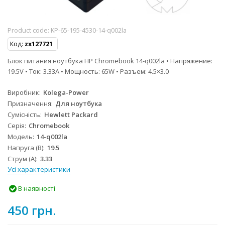
Product code:
KP-65-195-4530-14-q002la
Код:
zx127721
Блок питания ноутбука HP Chromebook 14-q002la • Напряжение:
19.5V • Ток: 3.33A • Мощность: 65W • Разъем: 4.5×3.0
Виробник
Kolega-Power
Призначення
Для ноутбука
Сумісність
Hewlett Packard
Серія
Chromebook
Модель
14-q002la
Напруга (В)
19.5
Струм (А)
3.33
Усі характеристики
В наявності
450 грн.