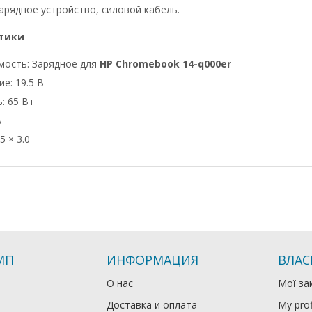
арядное устройство, силовой кабель.
тики
мость: Зарядное для
HP Chromebook 14-q000er
е: 19.5 В
: 65 Вт
А
5 × 3.0
МП
ИНФОРМАЦИЯ
ВЛАС
О нас
Мої за
Доставка и оплата
My prof