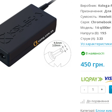
Виробник
Kolega-
Призначення
Для
Сумісність
Hewlett
Серія
Chromebook
Модель
14-q000er
Напруга (В)
19.5
Струм (А)
3.33
Усі характеристики
В наявності
450 грн.
-
+
До порівняння
Категорії:
Блоки жив