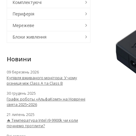
Комплектуючі
Периферія
Мережеве
Блоки живлення
Новини
09 березень 2026
Купівля вживаного монітора: У чому
різниця між Class A та Class B
30 грудень 2025
Графік роботы «АльфаКомп» на Новрічні
свята 2025•2026
21 липень 2025
🔥 Температура Intel i9-9900k чи коли
почнемо тротлити?