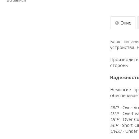
Всі записи
Опис
Блок питан
устройства. 
Производит
стороны.
Надежность
Немногие пр
обеспечивает
OVP
- Over-Vo
OTP
- Overhea
OCP
- Over-Cu
SCP
- Short-C
UVLO
- Under