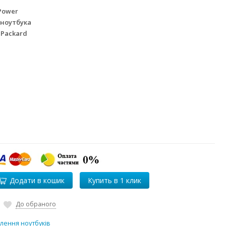
Power
 ноутбука
 Packard
Додати в кошик
До обраного
лення ноутбуків