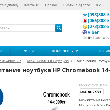
та відповіді
Контакти
Про нас
Публічна оферта
Ще
(098)808-5
(066)808-5
(073)808-5
Viber
Пн-Пт
10:00-18:00
И
СЕРВЕРИ
КОМПЛЕКТУЮЧІ
ПЕРИФ
оки живлення
Блоки живлення ноутбуків
Блок питания ноутбук
итания ноутбука HP Chromebook 14-
Product code:
KP-65-
Код:
zx127708
Блок питания ноутбу
Мощность: 65W • Ра