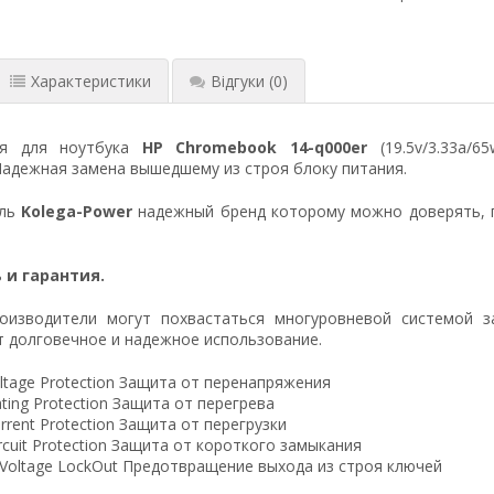
Характеристики
Відгуки
(0)
ия для ноутбука
HP Chromebook 14-q000er
(19.5v/3.33a/6
Надежная замена вышедшему из строя блоку питания.
ель
Kolega-Power
надежный бренд которому можно доверять, 
 и гарантия.
оизводители могут похвастаться многуровневой системой з
 долговечное и надежное использование.
ltage Protection Защита от перенапряжения
ting Protection Защита от перегрева
rrent Protection Защита от перегрузки
ircuit Protection Защита от короткого замыкания
 Voltage LockOut Предотвращение выхода из строя ключей