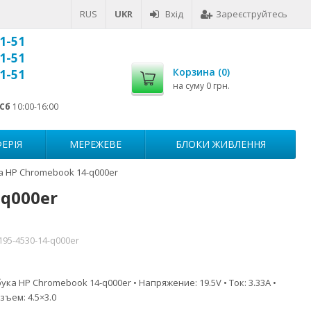
RUS
UKR
Вхід
Зареєструйтесь
1-51
1-51
Корзина (
0
)
1-51
на суму
0 грн.
Сб
10:00-16:00
ЕРІЯ
МЕРЕЖЕВЕ
БЛОКИ ЖИВЛЕННЯ
а HP Chromebook 14-q000er
q000er
195-4530-14-q000er
ка HP Chromebook 14-q000er • Напряжение: 19.5V • Ток: 3.33A •
зъем: 4.5×3.0