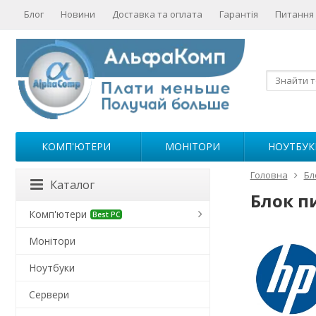
Блог
Новини
Доставка та оплата
Гарантія
Питання 
КОМП'ЮТЕРИ
МОНІТОРИ
НОУТБУК
Головна
Бл
Каталог
Блок п
Комп'ютери
Best PC
Монітори
Ноутбуки
Сервери