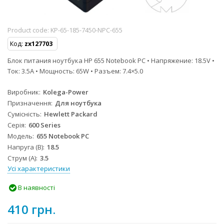
Product code:
KP-65-185-7450-NPC-655
Код:
zx127703
Блок питания ноутбука HP 655 Notebook PC • Напряжение: 18.5V •
Ток: 3.5A • Мощность: 65W • Разъем: 7.4×5.0
Виробник
Kolega-Power
Призначення
Для ноутбука
Сумісність
Hewlett Packard
Серія
600 Series
Модель
655 Notebook PC
Напруга (В)
18.5
Струм (А)
3.5
Усі характеристики
В наявності
410 грн.