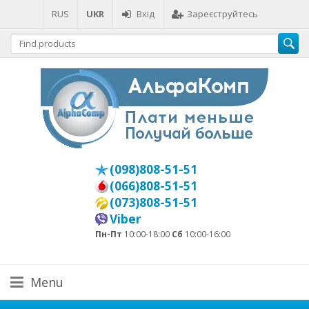
RUS
UKR
Вхід
Зареєструйтесь
(098)808-51-51
(066)808-51-51
(073)808-51-51
Viber
Пн-Пт
10:00-18:00
Сб
10:00-16:00
Menu