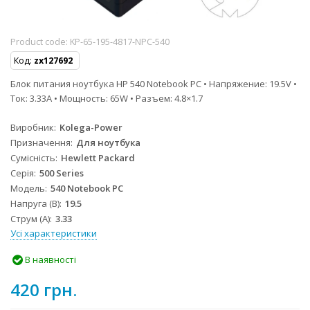
Product code:
KP-65-195-4817-NPC-540
Код:
zx127692
Блок питания ноутбука HP 540 Notebook PC • Напряжение: 19.5V •
Ток: 3.33A • Мощность: 65W • Разъем: 4.8×1.7
Виробник
Kolega-Power
Призначення
Для ноутбука
Сумісність
Hewlett Packard
Серія
500 Series
Модель
540 Notebook PC
Напруга (В)
19.5
Струм (А)
3.33
Усі характеристики
В наявності
420 грн.