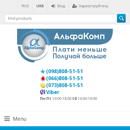
RUS
UKR
Вхід
Зареєструйтесь
(098)808-51-51
(066)808-51-51
(073)808-51-51
Viber
Пн-Пт
10:00-18:00
Сб
10:00-16:00
Menu