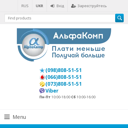
RUS
UKR
Вхід
Зареєструйтесь
(098)808-51-51
(066)808-51-51
(073)808-51-51
Viber
Пн-Пт
10:00-18:00
Сб
10:00-16:00
Menu