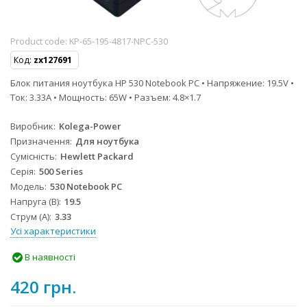
Product code:
KP-65-195-4817-NPC-530
Код:
zx127691
Блок питания ноутбука HP 530 Notebook PC • Напряжение: 19.5V •
Ток: 3.33A • Мощность: 65W • Разъем: 4.8×1.7
Виробник
Kolega-Power
Призначення
Для ноутбука
Сумісність
Hewlett Packard
Серія
500 Series
Модель
530 Notebook PC
Напруга (В)
19.5
Струм (А)
3.33
Усі характеристики
В наявності
420 грн.