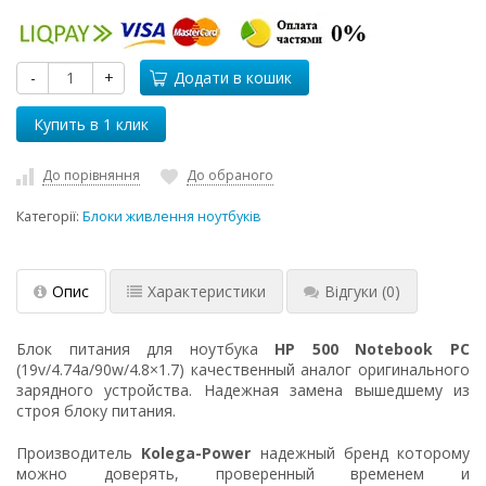
-
+
Додати в кошик
До порівняння
До обраного
Категорії:
Блоки живлення ноутбуків
Опис
Характеристики
Відгуки
(0)
Блок питания для ноутбука
HP 500 Notebook PC
(19v/4.74a/90w/4.8×1.7) качественный аналог оригинального
зарядного устройства. Надежная замена вышедшему из
строя блоку питания.
Производитель
Kolega-Power
надежный бренд которому
можно доверять, проверенный временем и