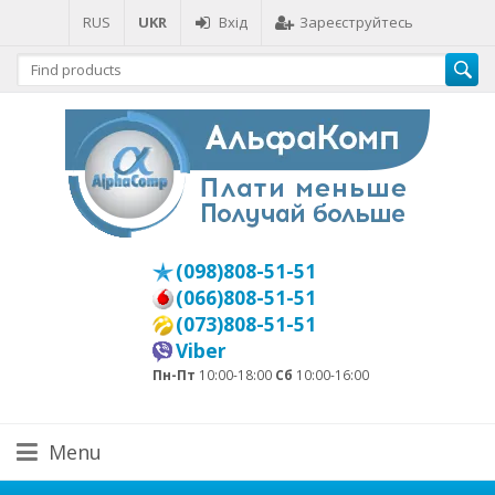
RUS
UKR
Вхід
Зареєструйтесь
(098)808-51-51
(066)808-51-51
(073)808-51-51
Viber
Пн-Пт
10:00-18:00
Сб
10:00-16:00
Menu