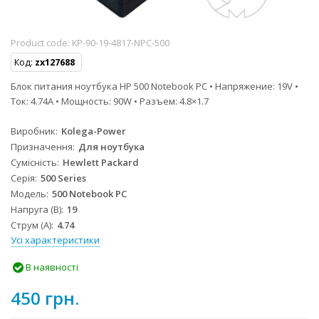
Product code:
KP-90-19-4817-NPC-500
Код:
zx127688
Блок питания ноутбука HP 500 Notebook PC • Напряжение: 19V •
Ток: 4.74A • Мощность: 90W • Разъем: 4.8×1.7
Виробник
Kolega-Power
Призначення
Для ноутбука
Сумісність
Hewlett Packard
Серія
500 Series
Модель
500 Notebook PC
Напруга (В)
19
Струм (А)
4.74
Усі характеристики
В наявності
450 грн.