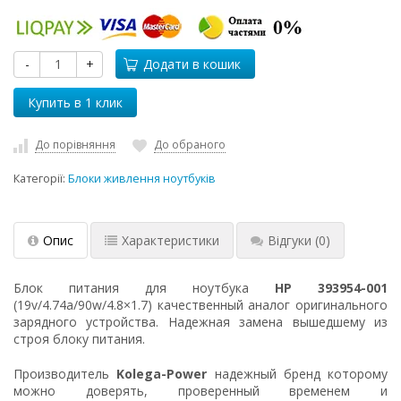
-
+
Додати в кошик
До порівняння
До обраного
Категорії:
Блоки живлення ноутбуків
Опис
Характеристики
Відгуки
(0)
Блок питания для ноутбука
HP 393954-001
(19v/4.74a/90w/4.8×1.7) качественный аналог оригинального
зарядного устройства. Надежная замена вышедшему из
строя блоку питания.
Производитель
Kolega-Power
надежный бренд которому
можно доверять, проверенный временем и