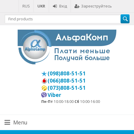
RUS
UKR
Вхід
Зареєструйтесь
(098)808-51-51
(066)808-51-51
(073)808-51-51
Viber
Пн-Пт
10:00-18:00
Сб
10:00-16:00
Menu