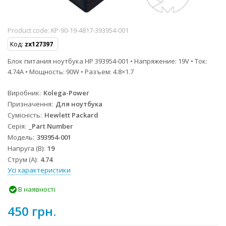
Product code:
KP-90-19-4817-393954-001
Код:
zx127397
Блок питания ноутбука HP 393954-001 • Напряжение: 19V • Ток:
4.74A • Мощность: 90W • Разъем: 4.8×1.7
Виробник
Kolega-Power
Призначення
Для ноутбука
Сумісність
Hewlett Packard
Серія
_Part Number
Модель
393954-001
Напруга (В)
19
Струм (А)
4.74
Усі характеристики
В наявності
450 грн.