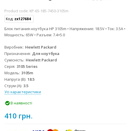
Product code:
KP-65-185-7450-3105m
Код:
zx127684
Блок питания ноутбука HP 3105m • Напряжение: 18.5V • Ток: 3.5A •
Мощность: 65W • Разъем: 7.4×5.0
Виробник
Hewlett Packard
Призначення
Для ноутбука
Сумісність
Hewlett Packard
Серія
3105 Series
Модель
3105m
Напруга (В)
18.5
Струм (А)
3.5
Усі характеристики
В наявності
410 грн.