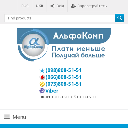
RUS
UKR
Вхід
Зареєструйтесь
(098)808-51-51
(066)808-51-51
(073)808-51-51
Viber
Пн-Пт
10:00-18:00
Сб
10:00-16:00
Menu