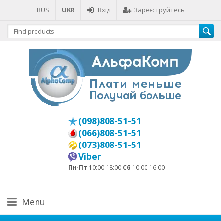
RUS
UKR
Вхід
Зареєструйтесь
(098)808-51-51
(066)808-51-51
(073)808-51-51
Viber
Пн-Пт
10:00-18:00
Сб
10:00-16:00
Menu