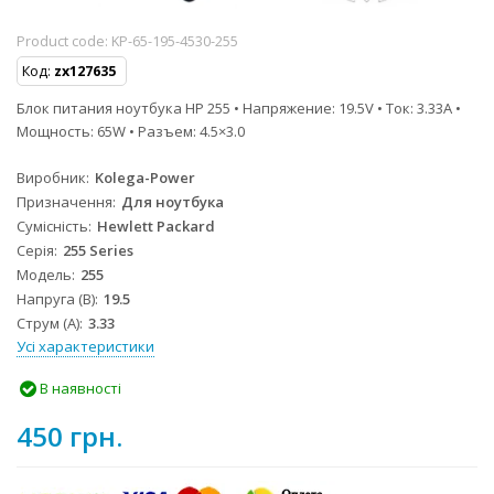
Product code:
KP-65-195-4530-255
Код:
zx127635
Блок питания ноутбука HP 255 • Напряжение: 19.5V • Ток: 3.33A •
Мощность: 65W • Разъем: 4.5×3.0
Виробник
Kolega-Power
Призначення
Для ноутбука
Сумісність
Hewlett Packard
Серія
255 Series
Модель
255
Напруга (В)
19.5
Струм (А)
3.33
Усі характеристики
В наявності
450 грн.