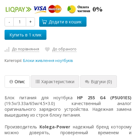
-
+
Додати в кошик
До порівняння
До обраного
Категорії:
Блоки живлення ноутбуків
Опис
Характеристики
Відгуки
(0)
Блок питания для ноутбука
HP 255 G4 (P5U01ES)
(19.5v/3.33a/65w/4.5×3.0) качественный аналог
оригинального зарядного устройства. Надежная замена
вышедшему из строя блоку питания.
Производитель
Kolega-Power
надежный бренд которому
можно доверять, проверенный временем и