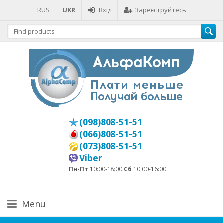
RUS
UKR
Вхід
Зареєструйтесь
(098)808-51-51
(066)808-51-51
(073)808-51-51
Viber
Пн-Пт
10:00-18:00
Сб
10:00-16:00
Menu