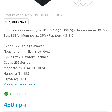
Product code:
KP-65-195-4530-P5U01ES
Код:
zx127678
Блок питания ноутбука HP 255 G4 (P5U01ES) • Напряжение: 19.5V •
Ток: 3.33A • Мощность: 65W • Разъем: 4.5×3.0
Виробник
Kolega-Power
Призначення
Для ноутбука
Сумісність
Hewlett Packard
Серія
255 Series
Модель
255 G4 (P5U01ES)
Напруга (В)
19.5
Струм (А)
3.33
Усі характеристики
В наявності
450 грн.