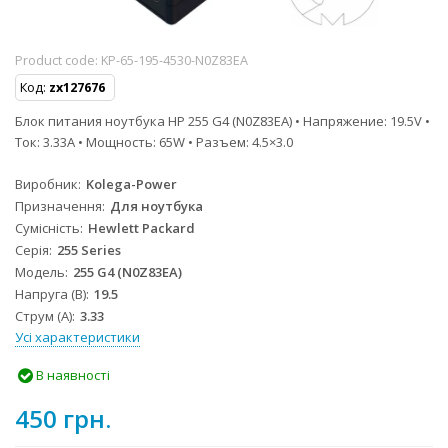
Product code:
KP-65-195-4530-N0Z83EA
Код:
zx127676
Блок питания ноутбука HP 255 G4 (N0Z83EA) • Напряжение: 19.5V •
Ток: 3.33A • Мощность: 65W • Разъем: 4.5×3.0
Виробник
Kolega-Power
Призначення
Для ноутбука
Сумісність
Hewlett Packard
Серія
255 Series
Модель
255 G4 (N0Z83EA)
Напруга (В)
19.5
Струм (А)
3.33
Усі характеристики
В наявності
450 грн.