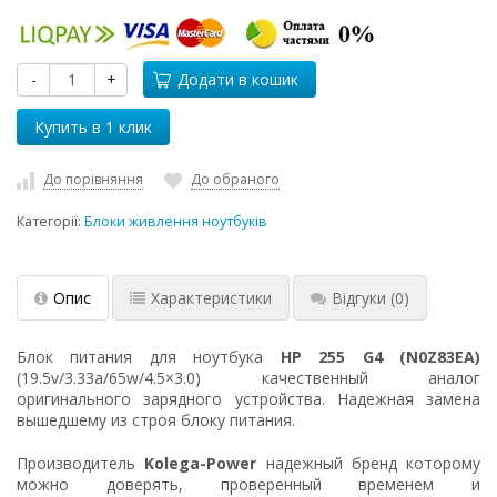
-
+
Додати в кошик
До порівняння
До обраного
Категорії:
Блоки живлення ноутбуків
Опис
Характеристики
Відгуки
(0)
Блок питания для ноутбука
HP 255 G4 (N0Z83EA)
(19.5v/3.33a/65w/4.5×3.0) качественный аналог
оригинального зарядного устройства. Надежная замена
вышедшему из строя блоку питания.
Производитель
Kolega-Power
надежный бренд которому
можно доверять, проверенный временем и