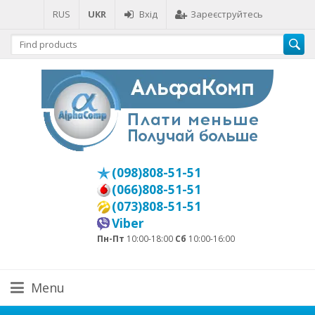
RUS
UKR
Вхід
Зареєструйтесь
(098)808-51-51
(066)808-51-51
(073)808-51-51
Viber
Пн-Пт
10:00-18:00
Сб
10:00-16:00
Menu