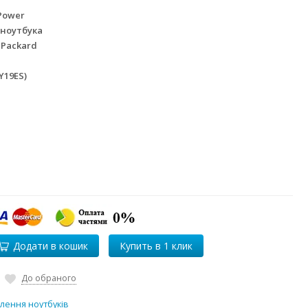
Power
 ноутбука
 Packard
Y19ES)
Додати в кошик
До обраного
лення ноутбуків