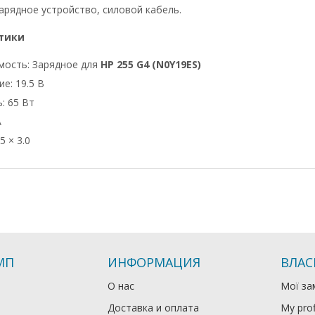
арядное устройство, силовой кабель.
тики
мость: Зарядное для
HP 255 G4 (N0Y19ES)
е: 19.5 В
: 65 Вт
А
5 × 3.0
МП
ИНФОРМАЦИЯ
ВЛАС
О нас
Мої за
Доставка и оплата
My prof