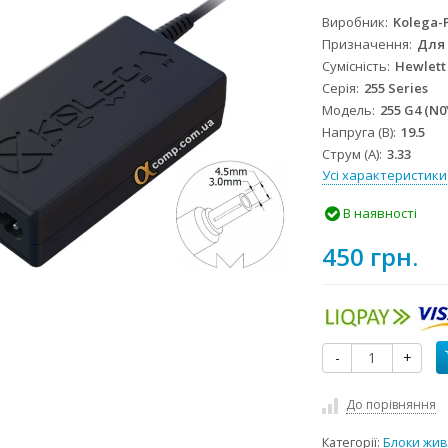
Виробник
Kolega-
Призначення
Для
Сумісність
Hewlett
Серія
255 Series
Модель
255 G4 (N0
Напруга (В)
19.5
Струм (А)
3.33
Усі характеристики
В наявності
450 грн.
-
+
До порівняння
Категорії:
Блоки жив