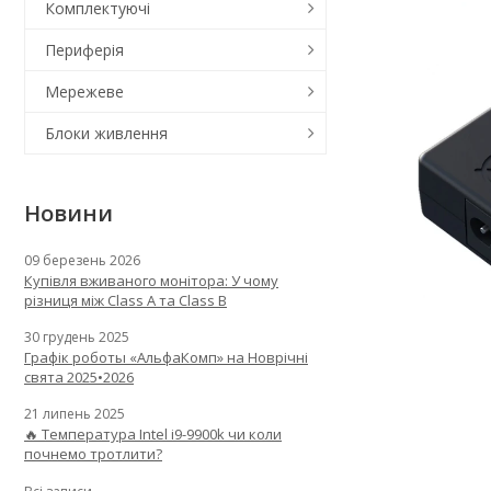
Комплектуючі
Периферія
Мережеве
Блоки живлення
Новини
09 березень 2026
Купівля вживаного монітора: У чому
різниця між Class A та Class B
30 грудень 2025
Графік роботы «АльфаКомп» на Новрічні
свята 2025•2026
21 липень 2025
🔥 Температура Intel i9-9900k чи коли
почнемо тротлити?