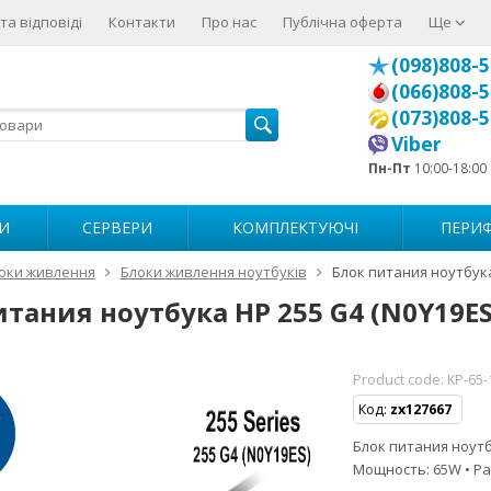
та відповіді
Контакти
Про нас
Публічна оферта
Ще
(098)808-5
(066)808-5
(073)808-5
Viber
Пн-Пт
10:00-18:00
И
СЕРВЕРИ
КОМПЛЕКТУЮЧІ
ПЕРИФ
оки живлення
Блоки живлення ноутбуків
Блок питания ноутбука
итания ноутбука HP 255 G4 (N0Y19ES
Product code:
KP-65-
Код:
zx127667
Блок питания ноутбу
Мощность: 65W • Ра