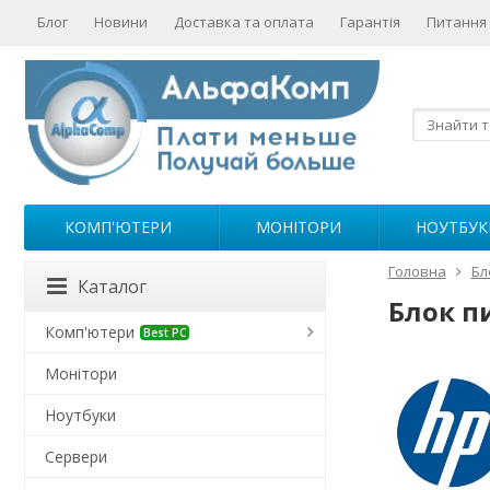
Блог
Новини
Доставка та оплата
Гарантія
Питання 
КОМП'ЮТЕРИ
МОНІТОРИ
НОУТБУК
Головна
Бл
Каталог
Блок п
Комп'ютери
Best PC
Монітори
Ноутбуки
Сервери