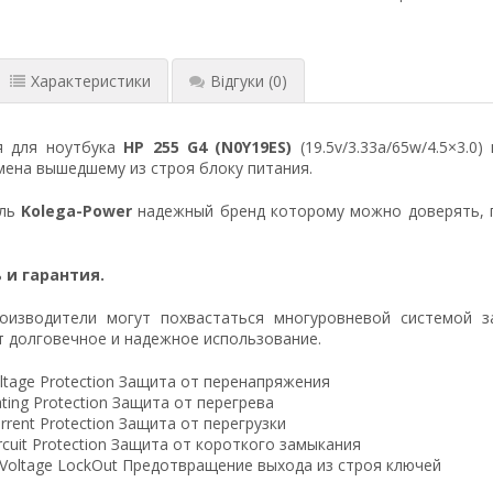
Характеристики
Відгуки
(0)
я для ноутбука
HP 255 G4 (N0Y19ES)
(19.5v/3.33a/65w/4.5×3.0
ена вышедшему из строя блоку питания.
ель
Kolega-Power
надежный бренд которому можно доверять, 
 и гарантия.
оизводители могут похвастаться многуровневой системой з
 долговечное и надежное использование.
ltage Protection Защита от перенапряжения
ting Protection Защита от перегрева
rrent Protection Защита от перегрузки
ircuit Protection Защита от короткого замыкания
 Voltage LockOut Предотвращение выхода из строя ключей