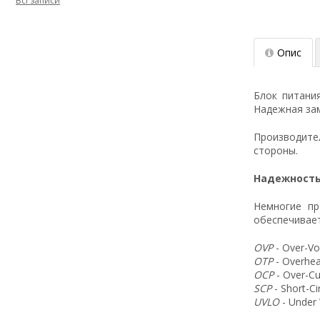
Всі записи
Опис
Блок питани
Надежная зам
Производит
стороны.
Надежность
Немногие пр
обеспечивает
OVP
- Over-Vo
OTP
- Overhea
OCP
- Over-Cu
SCP
- Short-C
UVLO
- Under