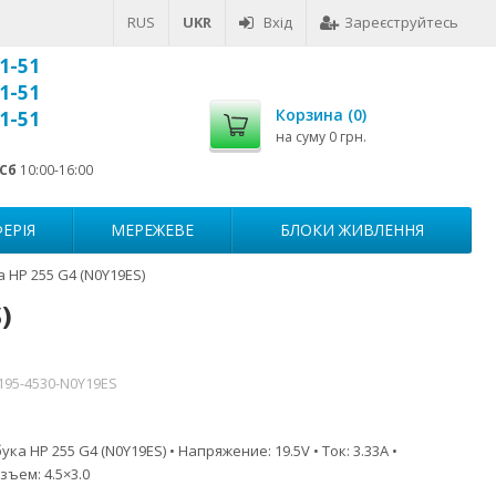
RUS
UKR
Вхід
Зареєструйтесь
1-51
1-51
Корзина (
0
)
1-51
на суму
0 грн.
Сб
10:00-16:00
ЕРІЯ
МЕРЕЖЕВЕ
БЛОКИ ЖИВЛЕННЯ
 HP 255 G4 (N0Y19ES)
)
195-4530-N0Y19ES
ка HP 255 G4 (N0Y19ES) • Напряжение: 19.5V • Ток: 3.33A •
зъем: 4.5×3.0