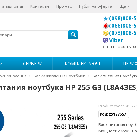
та відповіді
Контакти
Про нас
Публічна оферта
Ще
(098)808-5
(066)808-5
(073)808-5
Viber
Пн-Пт
10:00-18:00
И
СЕРВЕРИ
КОМПЛЕКТУЮЧІ
ПЕРИФ
оки живлення
Блоки живлення ноутбуків
Блок питания ноутбука
тания ноутбука HP 255 G3 (L8A43ES
Product code:
KP-65-
Код:
zx127657
Блок питания ноутбу
Мощность: 65W • Ра