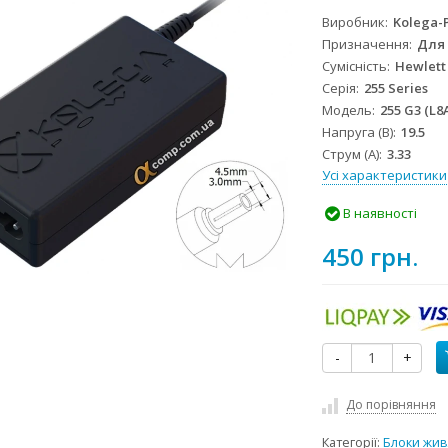
Виробник
Kolega-
Призначення
Для
Сумісність
Hewlett
Серія
255 Series
Модель
255 G3 (L8
Напруга (В)
19.5
Струм (А)
3.33
Усі характеристики
В наявності
450 грн.
-
+
До порівняння
Категорії:
Блоки жив