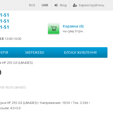
RUS
UKR
Вхід
Зареєструйтесь
1-51
1-51
Корзина (
0
)
1-51
на суму
0 грн.
Сб
10:00-16:00
ЕРІЯ
МЕРЕЖЕВЕ
БЛОКИ ЖИВЛЕННЯ
 HP 255 G3 (L8A43ES)
)
195-4530-L8A43ES
ка HP 255 G3 (L8A43ES) • Напряжение: 19.5V • Ток: 3.33A •
зъем: 4.5×3.0