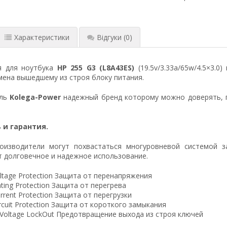
Характеристики
Відгуки
(0)
я для ноутбука
HP 255 G3 (L8A43ES)
(19.5v/3.33a/65w/4.5×3.0
ена вышедшему из строя блоку питания.
ель
Kolega-Power
надежный бренд которому можно доверять, 
 и гарантия.
оизводители могут похвастаться многуровневой системой з
 долговечное и надежное использование.
ltage Protection Защита от перенапряжения
ting Protection Защита от перегрева
rrent Protection Защита от перегрузки
ircuit Protection Защита от короткого замыкания
 Voltage LockOut Предотвращение выхода из строя ключей