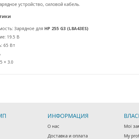
арядное устройство, силовой кабель.
тики
мость: Зарядное для
HP 255 G3 (L8A43ES)
е: 19.5 В
: 65 Вт
А
5 × 3.0
МП
ИНФОРМАЦИЯ
ВЛАС
О нас
Мої за
Доставка и оплата
My prof