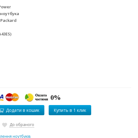
Power
 ноутбука
 Packard
A43ES)
Додати в кошик
До обраного
лення ноутбуків