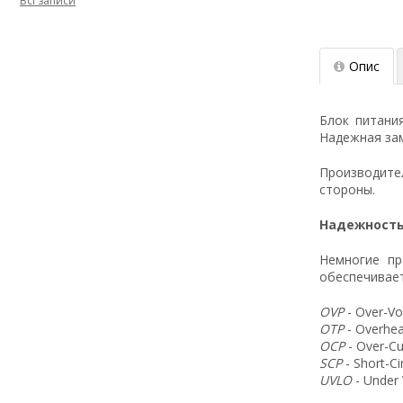
Всі записи
Опис
Блок питани
Надежная зам
Производит
стороны.
Надежность
Немногие пр
обеспечивает
OVP
- Over-Vo
OTP
- Overhea
OCP
- Over-Cu
SCP
- Short-C
UVLO
- Under