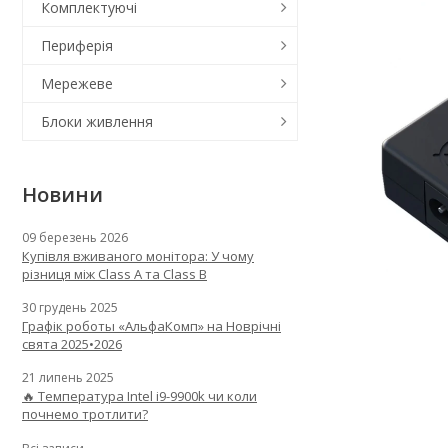
Комплектуючі
Периферія
Мережеве
Блоки живлення
Новини
09 березень 2026
Купівля вживаного монітора: У чому
різниця між Class A та Class B
30 грудень 2025
Графік роботы «АльфаКомп» на Новрічні
свята 2025•2026
21 липень 2025
🔥 Температура Intel i9-9900k чи коли
почнемо тротлити?