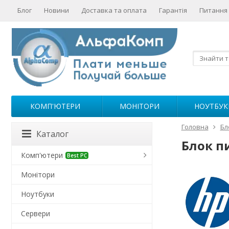
Блог
Новини
Доставка та оплата
Гарантія
Питання 
КОМП'ЮТЕРИ
МОНІТОРИ
НОУТБУК
Головна
Бл
Каталог
Блок пи
Комп'ютери
Best PC
Монітори
Ноутбуки
Сервери