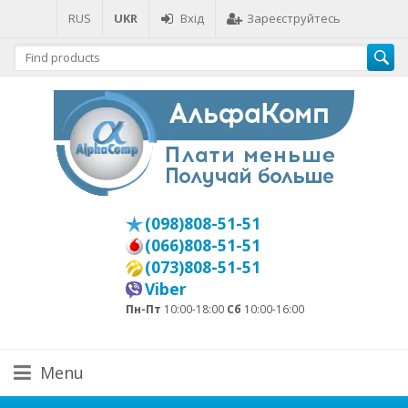
RUS
UKR
Вхід
Зареєструйтесь
(098)808-51-51
(066)808-51-51
(073)808-51-51
Viber
Пн-Пт
10:00-18:00
Сб
10:00-16:00
Menu