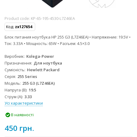
Product code:
KP-65-195-4530-L7Z46EA
Код:
zx127654
Блок питания ноутбука HP 255 G3 (L7Z46EA) • Напряжение: 19.5V •
Ток: 3.33A • Мощность: 65W • Разъем: 4.5×3.0
Виробник
Kolega-Power
Призначення
Для ноутбука
Сумісність
Hewlett Packard
Серія
255 Series
Модель
255 G3 (L7Z46EA)
Напруга (В)
19.5
Струм (А)
3.33
Усі характеристики
В наявності
450 грн.