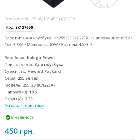
Product code:
KP-65-195-4530-K7J22EA
Код:
zx127650
Блок питания ноутбука HP 255 G3 (K7J22EA) • Напряжение: 19.5V •
Ток: 3.33A • Мощность: 65W • Разъем: 4.5×3.0
Виробник
Kolega-Power
Призначення
Для ноутбука
Сумісність
Hewlett Packard
Серія
255 Series
Модель
255 G3 (K7J22EA)
Напруга (В)
19.5
Струм (А)
3.33
Усі характеристики
В наявності
450 грн.