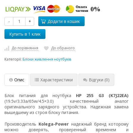
-
+
Додати в кошик
До порівняння
До обраного
Категорії:
Блоки живлення ноутбуків
Опис
Характеристики
Відгуки
(0)
Блок питания для ноутбука
HP 255 G3 (K7J22EA)
(19.5v/3.33a/65w/4.5×3.0) качественный аналог
оригинального зарядного устройства. Надежная замена
вышедшему из строя блоку питания.
Производитель
Kolega-Power
надежный бренд которому
можно доверять, проверенный временем и