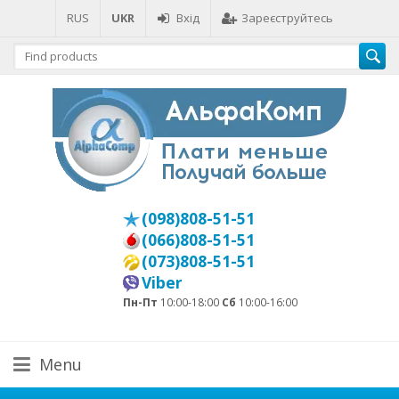
RUS
UKR
Вхід
Зареєструйтесь
(098)808-51-51
(066)808-51-51
(073)808-51-51
Viber
Пн-Пт
10:00-18:00
Сб
10:00-16:00
Menu