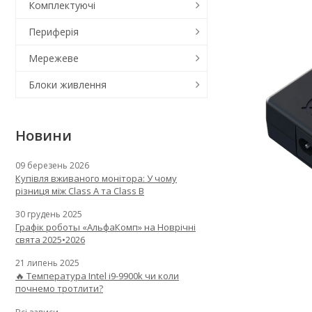
Комплектуючі
Периферія
Мережеве
Блоки живлення
Новини
09 березень 2026
Купівля вживаного монітора: У чому
різниця між Class A та Class B
30 грудень 2025
Графік роботы «АльфаКомп» на Новрічні
свята 2025•2026
21 липень 2025
🔥 Температура Intel i9-9900k чи коли
почнемо тротлити?