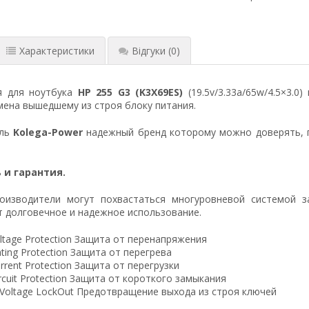
Характеристики
Відгуки
(0)
я для ноутбука
HP 255 G3 (K3X69ES)
(19.5v/3.33a/65w/4.5×3.0
ена вышедшему из строя блоку питания.
ель
Kolega-Power
надежный бренд которому можно доверять, 
 и гарантия.
оизводители могут похвастаться многуровневой системой з
 долговечное и надежное использование.
ltage Protection Защита от перенапряжения
ting Protection Защита от перегрева
rrent Protection Защита от перегрузки
ircuit Protection Защита от короткого замыкания
 Voltage LockOut Предотвращение выхода из строя ключей