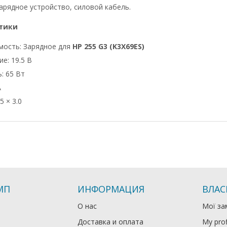
арядное устройство, силовой кабель.
тики
мость: Зарядное для
HP 255 G3 (K3X69ES)
е: 19.5 В
: 65 Вт
А
5 × 3.0
МП
ИНФОРМАЦИЯ
ВЛАС
О нас
Мої за
Доставка и оплата
My prof