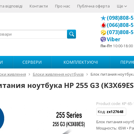
та відповіді
Контакти
Про нас
Публічна оферта
Ще
(098)808-5
(066)808-5
(073)808-5
Viber
Пн-Пт
10:00-18:00
И
СЕРВЕРИ
КОМПЛЕКТУЮЧІ
ПЕРИФ
оки живлення
Блоки живлення ноутбуків
Блок питания ноутбука
итания ноутбука HP 255 G3 (K3X69ES
Product code:
KP-65-
Код:
zx127648
Блок питания ноутбу
Мощность: 65W • Ра