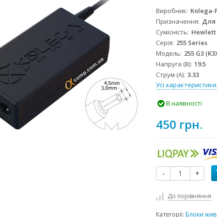
Виробник
Kolega-
Призначення
Для
Сумісність
Hewlett
Серія
255 Series
Модель
255 G3 (K3
Напруга (В)
19.5
Струм (А)
3.33
Усі характеристики
В наявності
450 грн.
-
+
До порівняння
Категорії:
Блоки жив