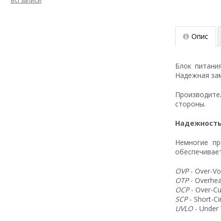
Всі записи
Опис
Блок питани
Надежная зам
Производит
стороны.
Надежность
Немногие пр
обеспечивает
OVP
- Over-Vo
OTP
- Overhea
OCP
- Over-Cu
SCP
- Short-C
UVLO
- Under