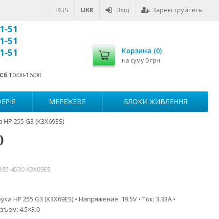
RUS
UKR
Вхід
Зареєструйтесь
1-51
1-51
Корзина (
0
)
1-51
на суму
0 грн.
Сб
10:00-16:00
ЕРІЯ
МЕРЕЖЕВЕ
БЛОКИ ЖИВЛЕННЯ
 HP 255 G3 (K3X69ES)
)
195-4530-K3X69ES
ка HP 255 G3 (K3X69ES) • Напряжение: 19.5V • Ток: 3.33A •
зъем: 4.5×3.0