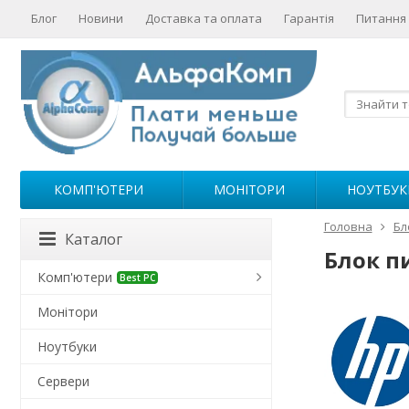
Блог
Новини
Доставка та оплата
Гарантія
Питання 
КОМП'ЮТЕРИ
МОНІТОРИ
НОУТБУК
Головна
Бл
Каталог
Блок п
Комп'ютери
Best PC
Монітори
Ноутбуки
Сервери