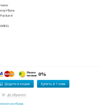
Power
 ноутбука
 Packard
X69ES)
Додати в кошик
До обраного
лення ноутбуків