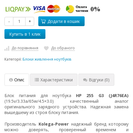
-
+
Додати в кошик
До порівняння
До обраного
Категорії:
Блоки живлення ноутбуків
Опис
Характеристики
Відгуки
(0)
Блок питания для ноутбука
HP 255 G3 (J4R76EA)
(19.5v/3.33a/65w/4.5×3.0) качественный аналог
оригинального зарядного устройства. Надежная замена
вышедшему из строя блоку питания.
Производитель
Kolega-Power
надежный бренд которому
можно доверять, проверенный временем и