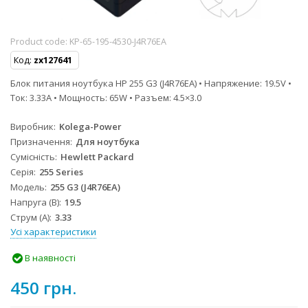
Product code:
KP-65-195-4530-J4R76EA
Код:
zx127641
Блок питания ноутбука HP 255 G3 (J4R76EA) • Напряжение: 19.5V •
Ток: 3.33A • Мощность: 65W • Разъем: 4.5×3.0
Виробник
Kolega-Power
Призначення
Для ноутбука
Сумісність
Hewlett Packard
Серія
255 Series
Модель
255 G3 (J4R76EA)
Напруга (В)
19.5
Струм (А)
3.33
Усі характеристики
В наявності
450 грн.