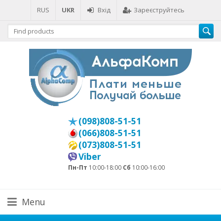
RUS
UKR
Вхід
Зареєструйтесь
(098)808-51-51
(066)808-51-51
(073)808-51-51
Viber
Пн-Пт
10:00-18:00
Сб
10:00-16:00
Menu