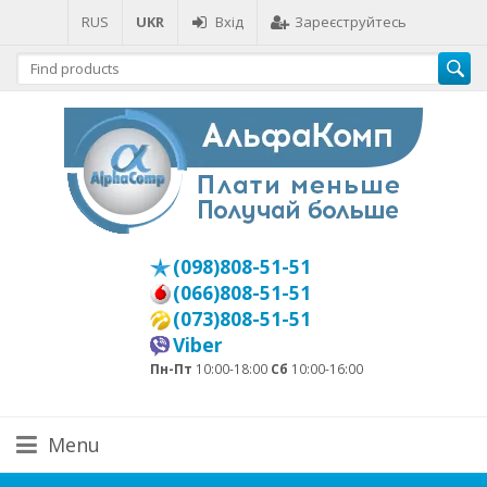
RUS
UKR
Вхід
Зареєструйтесь
(098)808-51-51
(066)808-51-51
(073)808-51-51
Viber
Пн-Пт
10:00-18:00
Сб
10:00-16:00
Menu