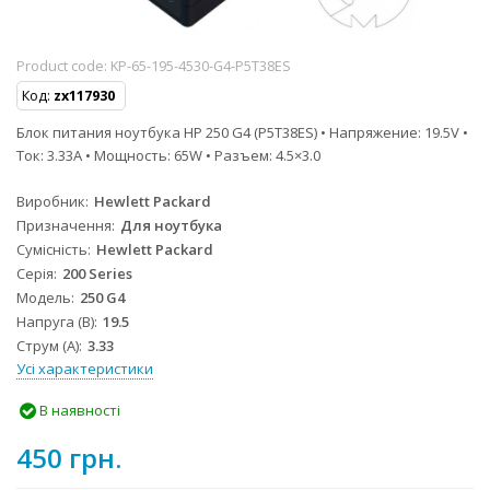
Product code:
KP-65-195-4530-G4-P5T38ES
Код:
zx117930
Блок питания ноутбука HP 250 G4 (P5T38ES) • Напряжение: 19.5V •
Ток: 3.33A • Мощность: 65W • Разъем: 4.5×3.0
Виробник
Hewlett Packard
Призначення
Для ноутбука
Сумісність
Hewlett Packard
Серія
200 Series
Модель
250 G4
Напруга (В)
19.5
Струм (А)
3.33
Усі характеристики
В наявності
450 грн.