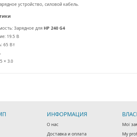
арядное устройство, силовой кабель.
тики
мость: Зарядное для
HP 240 G4
е: 19.5 В
: 65 Вт
А
5 × 3.0
МП
ИНФОРМАЦИЯ
ВЛАС
О нас
Мої за
Доставка и оплата
My prof