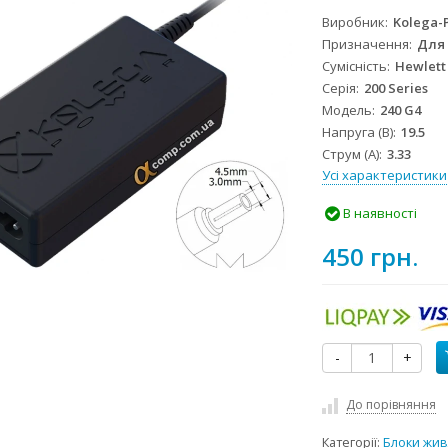
Виробник
Kolega-
Призначення
Для
Сумісність
Hewlett
Серія
200 Series
Модель
240 G4
Напруга (В)
19.5
Струм (А)
3.33
Усі характеристики
В наявності
450 грн.
-
+
До порівняння
Категорії:
Блоки жив