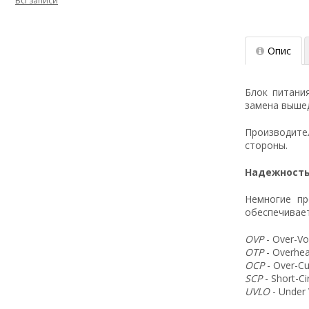
Всі записи
Опис
Блок питани
замена вышед
Производит
стороны.
Надежность
Немногие пр
обеспечивает
OVP
- Over-Vo
OTP
- Overhea
OCP
- Over-Cu
SCP
- Short-C
UVLO
- Under