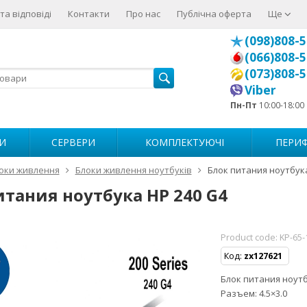
та відповіді
Контакти
Про нас
Публічна оферта
Ще
(098)808-5
(066)808-5
(073)808-5
Viber
Пн-Пт
10:00-18:00
И
СЕРВЕРИ
КОМПЛЕКТУЮЧІ
ПЕРИФ
оки живлення
Блоки живлення ноутбуків
Блок питания ноутбука
итания ноутбука HP 240 G4
Product code:
KP-65-
Код:
zx127621
Блок питания ноутбу
Разъем: 4.5×3.0