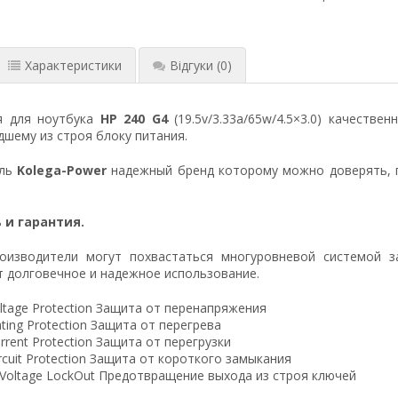
Характеристики
Відгуки
(0)
я для ноутбука
HP 240 G4
(19.5v/3.33a/65w/4.5×3.0) качестве
шему из строя блоку питания.
ель
Kolega-Power
надежный бренд которому можно доверять, 
 и гарантия.
оизводители могут похвастаться многуровневой системой з
 долговечное и надежное использование.
ltage Protection Защита от перенапряжения
ting Protection Защита от перегрева
rrent Protection Защита от перегрузки
ircuit Protection Защита от короткого замыкания
 Voltage LockOut Предотвращение выхода из строя ключей