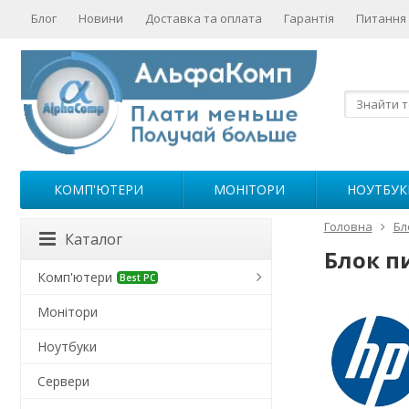
Блог
Новини
Доставка та оплата
Гарантія
Питання 
КОМП'ЮТЕРИ
МОНІТОРИ
НОУТБУК
Головна
Бл
Каталог
Блок п
Комп'ютери
Best PC
Монітори
Ноутбуки
Сервери