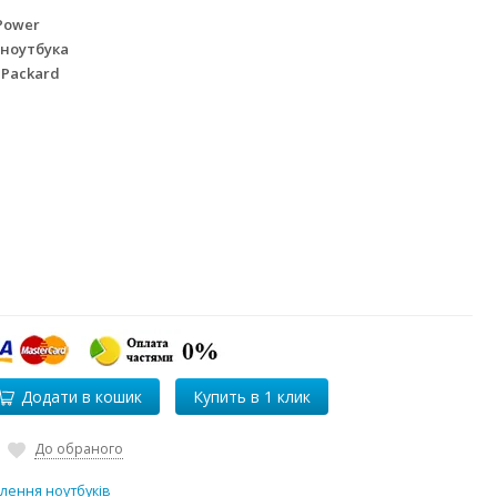
Power
 ноутбука
 Packard
Додати в кошик
До обраного
лення ноутбуків