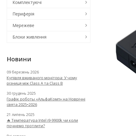
Комплектуючі
Периферія
Мережеве
Блоки живлення
Новини
09 березень 2026
Купівля вживаного монітора: У чому
різниця між Class A та Class B
30 грудень 2025
Графік роботы «АльфаКомп» на Новрічні
свята 2025•2026
21 липень 2025
🔥 Температура Intel i9-9900k чи коли
почнемо тротлити?